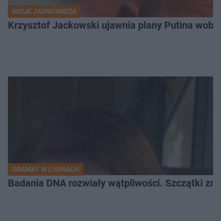
WIZJE JASNOWIDZA
Krzysztof Jackowski ujawnia plany Putina wobec 
DRAMAT W LISINACH
Badania DNA rozwiały wątpliwości. Szczątki znal