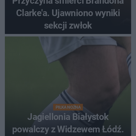
Przyczyna śmierci Brandona
Clarke'a. Ujawniono wyniki
sekcji zwłok
PIŁKA NOŻNA
Jagiellonia Białystok
powalczy z Widzewem Łódź.