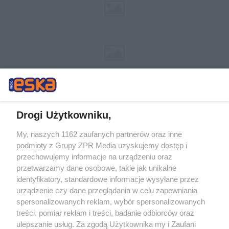
Drogi Użytkowniku,
My, naszych 1162 zaufanych partnerów oraz inne
Żaden utwór zamieszczony w serwisie nie może być powielany i
podmioty z Grupy ZPR Media uzyskujemy dostęp i
rozpowszechniany lub dalej rozpowszechniany w jakikolwiek sposób (w
tym także elektroniczny lub mechaniczny) na jakimkolwiek polu
przechowujemy informacje na urządzeniu oraz
eksploatacji w jakiejkolwiek formie, włącznie z umieszczaniem w
przetwarzamy dane osobowe, takie jak unikalne
Internecie bez pisemnej zgody właściciela praw. Jakiekolwiek użycie lub
identyfikatory, standardowe informacje wysyłane przez
wykorzystanie utworów w całości lub w części z naruszeniem prawa,
tzn. bez właściwej zgody, jest zabronione pod groźbą kary i może być
urządzenie czy dane przeglądania w celu zapewniania
ścigane prawnie.
spersonalizowanych reklam, wybór spersonalizowanych
treści, pomiar reklam i treści, badanie odbiorców oraz
ulepszanie usług. Za zgodą Użytkownika my i Zaufani