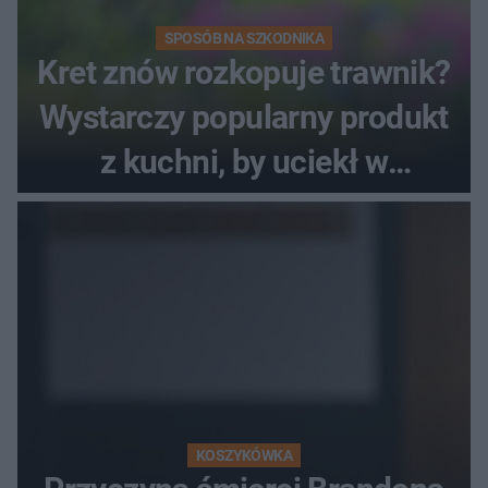
SPOSÓB NA SZKODNIKA
Kret znów rozkopuje trawnik?
Wystarczy popularny produkt
z kuchni, by uciekł w
popłochu
KOSZYKÓWKA