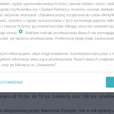
klam, wybór spersonalizowanych treści, pomiar reklam i treści, bad
 zgodą Użytkownika my i Zaufani Partnerzy możemy używać dokład
az aktywnie skanować charakterystykę urządzenia do celów identyfi
ść, prosimy o zgodę na korzystanie z tych technologii poprzez klikn
ą, ukazuje ono, że siła, walka i jedność mają sens, zw
a i zawsze możesz ją zmienić/wycofać klikając przycisk ustawień pr
ich rodaków.
ogu strony
. Niektóre rodzaje przetwarzania danych nie wymagaj
iwić się takiemu przetwarzaniu. Preferencje będą miały zastosowanie
szymi informacjami, abyś mógł świadomie i komfortowo korzystać z
 zaczęła się kolejna walka o wolność. 1 sierpnia 1944 rok
gółowe informacje dotyczące przetwarzania Twoich danych znajdzi
s
oraz po kliknięciu w „Ustawienia”.
ii Krajowej, gen. Tadeusza Komorowskiego „Bora”, rozpo
USTAWIENIA
 63 dniach. W wyniku powstania stolica Polski została ca
ło od 16 tys. do 18 tys. żołnierzy oraz 180 tys. cywilów
u w okupowanej przez Niemców Europie, rok w rok syreny 