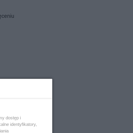
ęceniu
y dostęp i
lne identyfikatory,
iania