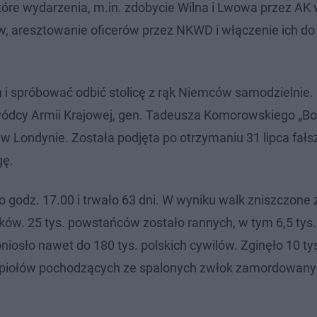
óre wydarzenia, m.in. zdobycie Wilna i Lwowa przez AK 
w, aresztowanie oficerów przez NKWD i włączenie ich do 
i spróbować odbić stolicę z rąk Niemców samodzielnie.
ódcy Armii Krajowej, gen. Tadeusza Komorowskiego „Bo
w Londynie. Została podjęta po otrzymaniu 31 lipca fałs
gę.
 godz. 17.00 i trwało 63 dni. W wyniku walk zniszczone 
w. 25 tys. powstańców zostało rannych, w tym 6,5 tys.
sło nawet do 180 tys. polskich cywilów. Zginęło 10 ty
popiołów pochodzących ze spalonych zwłok zamordowan