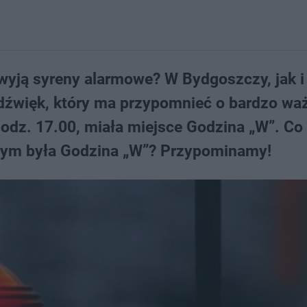
 wyją syreny alarmowe? W Bydgoszczy, jak i
h dźwięk, który ma przypomnieć o bardzo w
godz. 17.00, miała miejsce Godzina „W”. Co
zym była Godzina „W”? Przypominamy!