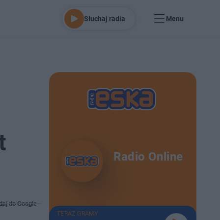
Słuchaj radia
Menu
t
Radio Online
daj do Google
TERAZ GRAMY