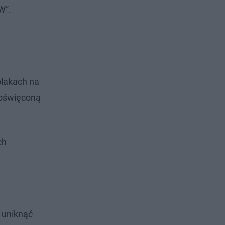
W”.
olakach na
poświęconą
ch
ę uniknąć