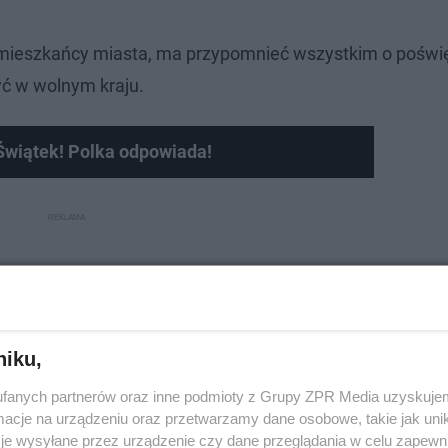
ą mieszkańcy miasta, ma przypomnieć wszystkim o poświ
ć w wolnym kraju.
 Świątek! Polka odpowiada!
niku,
fanych partnerów oraz inne podmioty z Grupy ZPR Media uzyskujem
cje na urządzeniu oraz przetwarzamy dane osobowe, takie jak unika
je wysyłane przez urządzenie czy dane przeglądania w celu zapewn