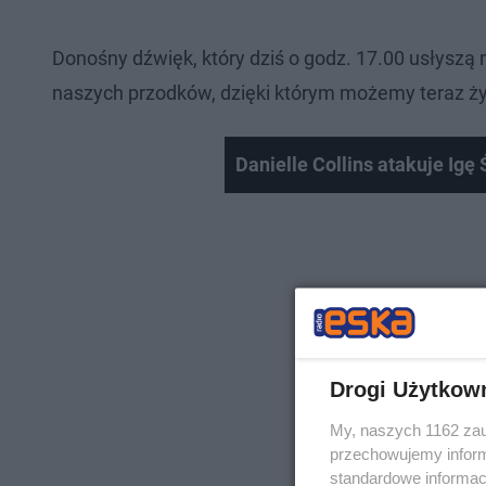
Donośny dźwięk, który dziś o godz. 17.00 usłysz
naszych przodków, dzięki którym możemy teraz ży
Danielle Collins atakuje Igę
Drogi Użytkow
My, naszych 1162 zau
przechowujemy informa
standardowe informac