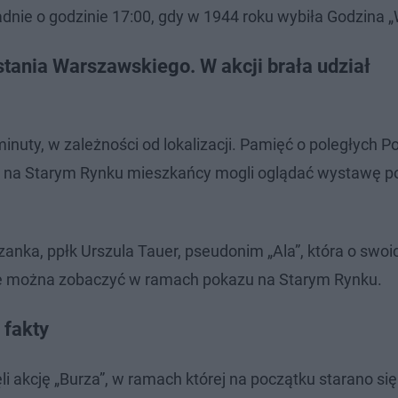
dnie o godzinie 17:00, gdy w 1944 roku wybiła Godzina „
stania Warszawskiego. W akcji brała udział
minuty, w zależności od lokalizacji. Pamięć o poległych P
iej na Starym Rynku mieszkańcy mogli oglądać wystawę 
nka, ppłk Urszula Tauer, pseudonim „Ala”, która o swoi
ie można zobaczyć w ramach pokazu na Starym Rynku.
 fakty
li akcję „Burza”, w ramach której na początku starano si