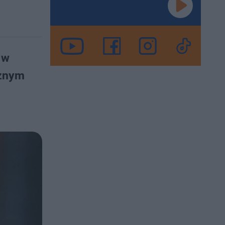
 w
ażnym