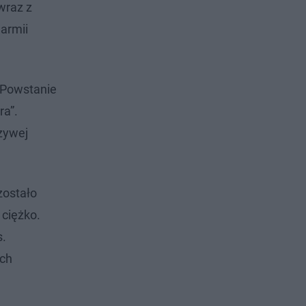
wraz z
armii
 Powstanie
ra”.
zywej
zostało
 ciężko.
s.
ych