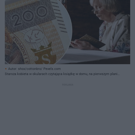
Autor: shox/cottonbro/ Pexels.com
Starsza kobieta w okularach czytająca książkę w domu, na pierwszym planie
banknot 200 zł. Symbolika dla artykułu o ryzyku chwilówek i pożyczek
pozabankowych dla seniorów, dostępnego na portalu Super Biznes.