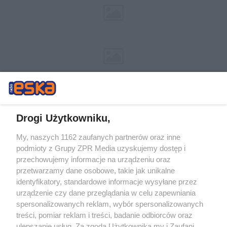
Drogi Użytkowniku,
My, naszych 1162 zaufanych partnerów oraz inne
Żaden utwór zamieszczony w serwisie nie może być powielany i
podmioty z Grupy ZPR Media uzyskujemy dostęp i
rozpowszechniany lub dalej rozpowszechniany w jakikolwiek sposób (w
tym także elektroniczny lub mechaniczny) na jakimkolwiek polu
przechowujemy informacje na urządzeniu oraz
eksploatacji w jakiejkolwiek formie, włącznie z umieszczaniem w
przetwarzamy dane osobowe, takie jak unikalne
Internecie bez pisemnej zgody właściciela praw. Jakiekolwiek użycie lub
identyfikatory, standardowe informacje wysyłane przez
wykorzystanie utworów w całości lub w części z naruszeniem prawa,
tzn. bez właściwej zgody, jest zabronione pod groźbą kary i może być
urządzenie czy dane przeglądania w celu zapewniania
ścigane prawnie.
spersonalizowanych reklam, wybór spersonalizowanych
treści, pomiar reklam i treści, badanie odbiorców oraz
ulepszanie usług. Za zgodą Użytkownika my i Zaufani