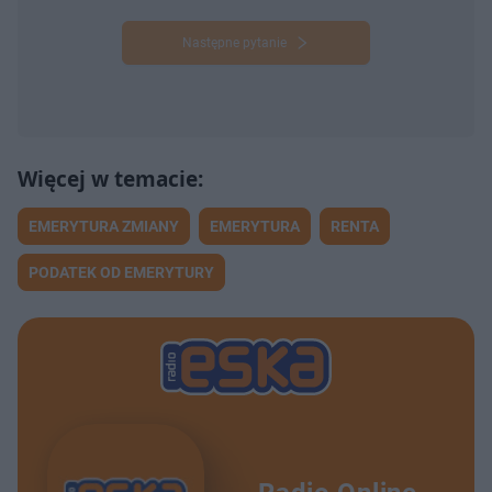
Następne pytanie
EMERYTURA ZMIANY
EMERYTURA
RENTA
PODATEK OD EMERYTURY