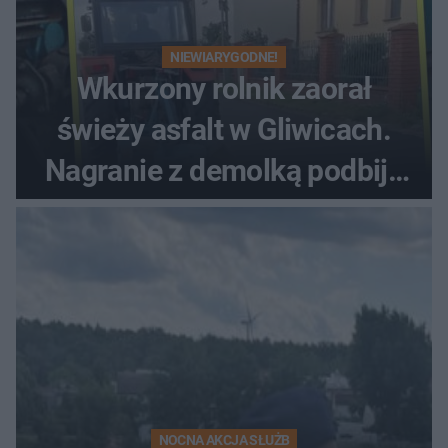
NIEWIARYGODNE!
Wkurzony rolnik zaorał
świeży asfalt w Gliwicach.
Nagranie z demolką podbija
sieć
NOCNA AKCJA SŁUŻB