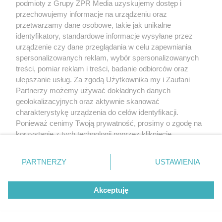
podmioty z Grupy ZPR Media uzyskujemy dostęp i
przechowujemy informacje na urządzeniu oraz
przetwarzamy dane osobowe, takie jak unikalne
identyfikatory, standardowe informacje wysyłane przez
urządzenie czy dane przeglądania w celu zapewniania
spersonalizowanych reklam, wybór spersonalizowanych
treści, pomiar reklam i treści, badanie odbiorców oraz
ulepszanie usług. Za zgodą Użytkownika my i Zaufani
Partnerzy możemy używać dokładnych danych
geolokalizacyjnych oraz aktywnie skanować
charakterystykę urządzenia do celów identyfikacji.
Ponieważ cenimy Twoją prywatność, prosimy o zgodę na
korzystanie z tych technologii poprzez kliknięcie
„Akceptuję”. Zgoda jest dobrowolna i zawsze możesz ją
zmienić/wycofać klikając przycisk ustawień prywatności
PARTNERZY
USTAWIENIA
znajdujący się w lewym dolnym rogu strony
. Niektóre
rodzaje przetwarzania danych nie wymagają zgody
Akceptuję
użytkownika, ale masz prawo sprzeciwić się takiemu
przetwarzaniu. Preferencje będą miały zastosowanie tylko
na tej witrynie.