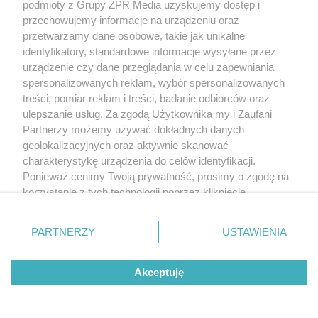
podmioty z Grupy ZPR Media uzyskujemy dostęp i
przechowujemy informacje na urządzeniu oraz
przetwarzamy dane osobowe, takie jak unikalne
identyfikatory, standardowe informacje wysyłane przez
urządzenie czy dane przeglądania w celu zapewniania
spersonalizowanych reklam, wybór spersonalizowanych
treści, pomiar reklam i treści, badanie odbiorców oraz
ulepszanie usług. Za zgodą Użytkownika my i Zaufani
Partnerzy możemy używać dokładnych danych
geolokalizacyjnych oraz aktywnie skanować
charakterystykę urządzenia do celów identyfikacji.
Ponieważ cenimy Twoją prywatność, prosimy o zgodę na
korzystanie z tych technologii poprzez kliknięcie
„Akceptuję”. Zgoda jest dobrowolna i zawsze możesz ją
zmienić/wycofać klikając przycisk ustawień prywatności
PARTNERZY
USTAWIENIA
znajdujący się w lewym dolnym rogu strony
. Niektóre
rodzaje przetwarzania danych nie wymagają zgody
Akceptuję
użytkownika, ale masz prawo sprzeciwić się takiemu
przetwarzaniu. Preferencje będą miały zastosowanie tylko
na tej witrynie.