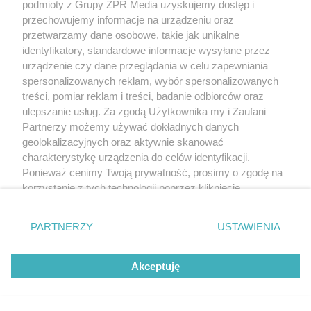
podmioty z Grupy ZPR Media uzyskujemy dostęp i
przechowujemy informacje na urządzeniu oraz
przetwarzamy dane osobowe, takie jak unikalne
identyfikatory, standardowe informacje wysyłane przez
urządzenie czy dane przeglądania w celu zapewniania
spersonalizowanych reklam, wybór spersonalizowanych
treści, pomiar reklam i treści, badanie odbiorców oraz
ulepszanie usług. Za zgodą Użytkownika my i Zaufani
Partnerzy możemy używać dokładnych danych
geolokalizacyjnych oraz aktywnie skanować
charakterystykę urządzenia do celów identyfikacji.
Ponieważ cenimy Twoją prywatność, prosimy o zgodę na
korzystanie z tych technologii poprzez kliknięcie
„Akceptuję”. Zgoda jest dobrowolna i zawsze możesz ją
zmienić/wycofać klikając przycisk ustawień prywatności
PARTNERZY
USTAWIENIA
znajdujący się w lewym dolnym rogu strony
. Niektóre
rodzaje przetwarzania danych nie wymagają zgody
Akceptuję
użytkownika, ale masz prawo sprzeciwić się takiemu
przetwarzaniu. Preferencje będą miały zastosowanie tylko
na tej witrynie.