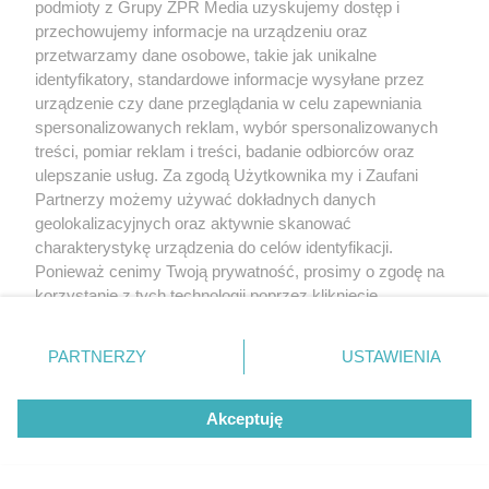
podmioty z Grupy ZPR Media uzyskujemy dostęp i
przechowujemy informacje na urządzeniu oraz
przetwarzamy dane osobowe, takie jak unikalne
identyfikatory, standardowe informacje wysyłane przez
urządzenie czy dane przeglądania w celu zapewniania
spersonalizowanych reklam, wybór spersonalizowanych
treści, pomiar reklam i treści, badanie odbiorców oraz
ulepszanie usług. Za zgodą Użytkownika my i Zaufani
Partnerzy możemy używać dokładnych danych
geolokalizacyjnych oraz aktywnie skanować
charakterystykę urządzenia do celów identyfikacji.
Ponieważ cenimy Twoją prywatność, prosimy o zgodę na
korzystanie z tych technologii poprzez kliknięcie
„Akceptuję”. Zgoda jest dobrowolna i zawsze możesz ją
zmienić/wycofać klikając przycisk ustawień prywatności
PARTNERZY
USTAWIENIA
znajdujący się w lewym dolnym rogu strony
. Niektóre
rodzaje przetwarzania danych nie wymagają zgody
Akceptuję
użytkownika, ale masz prawo sprzeciwić się takiemu
przetwarzaniu. Preferencje będą miały zastosowanie tylko
na tej witrynie.