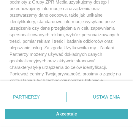
podmioty z Grupy ZPR Media uzyskujemy dostęp i
przechowujemy informacje na urządzeniu oraz
przetwarzamy dane osobowe, takie jak unikalne
identyfikatory, standardowe informacje wysyłane przez
urządzenie czy dane przeglądania w celu zapewniania
spersonalizowanych reklam, wybór spersonalizowanych
treści, pomiar reklam i treści, badanie odbiorców oraz
ulepszanie usług. Za zgodą Użytkownika my i Zaufani
Partnerzy możemy używać dokładnych danych
geolokalizacyjnych oraz aktywnie skanować
charakterystykę urządzenia do celów identyfikacji.
Ponieważ cenimy Twoją prywatność, prosimy o zgodę na
korzystanie z tych technologii poprzez kliknięcie
„Akceptuję”. Zgoda jest dobrowolna i zawsze możesz ją
zmienić/wycofać klikając przycisk ustawień prywatności
PARTNERZY
USTAWIENIA
znajdujący się w lewym dolnym rogu strony
. Niektóre
rodzaje przetwarzania danych nie wymagają zgody
Akceptuję
użytkownika, ale masz prawo sprzeciwić się takiemu
przetwarzaniu. Preferencje będą miały zastosowanie tylko
na tej witrynie.