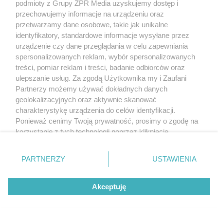
podmioty z Grupy ZPR Media uzyskujemy dostęp i
przechowujemy informacje na urządzeniu oraz
przetwarzamy dane osobowe, takie jak unikalne
identyfikatory, standardowe informacje wysyłane przez
urządzenie czy dane przeglądania w celu zapewniania
spersonalizowanych reklam, wybór spersonalizowanych
treści, pomiar reklam i treści, badanie odbiorców oraz
ulepszanie usług. Za zgodą Użytkownika my i Zaufani
Partnerzy możemy używać dokładnych danych
geolokalizacyjnych oraz aktywnie skanować
charakterystykę urządzenia do celów identyfikacji.
Ponieważ cenimy Twoją prywatność, prosimy o zgodę na
korzystanie z tych technologii poprzez kliknięcie
„Akceptuję”. Zgoda jest dobrowolna i zawsze możesz ją
zmienić/wycofać klikając przycisk ustawień prywatności
PARTNERZY
USTAWIENIA
znajdujący się w lewym dolnym rogu strony
. Niektóre
rodzaje przetwarzania danych nie wymagają zgody
Akceptuję
użytkownika, ale masz prawo sprzeciwić się takiemu
przetwarzaniu. Preferencje będą miały zastosowanie tylko
na tej witrynie.