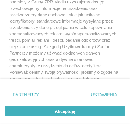
podmioty z Grupy ZPR Media uzyskujemy dostęp i
przechowujemy informacje na urządzeniu oraz
przetwarzamy dane osobowe, takie jak unikalne
identyfikatory, standardowe informacje wysyłane przez
urządzenie czy dane przeglądania w celu zapewniania
spersonalizowanych reklam, wybór spersonalizowanych
treści, pomiar reklam i treści, badanie odbiorców oraz
ulepszanie usług. Za zgodą Użytkownika my i Zaufani
Partnerzy możemy używać dokładnych danych
geolokalizacyjnych oraz aktywnie skanować
charakterystykę urządzenia do celów identyfikacji.
Ponieważ cenimy Twoją prywatność, prosimy o zgodę na
korzystanie z tych technologii poprzez kliknięcie
„Akceptuję”. Zgoda jest dobrowolna i zawsze możesz ją
zmienić/wycofać klikając przycisk ustawień prywatności
PARTNERZY
USTAWIENIA
znajdujący się w lewym dolnym rogu strony
. Niektóre
rodzaje przetwarzania danych nie wymagają zgody
Akceptuję
użytkownika, ale masz prawo sprzeciwić się takiemu
przetwarzaniu. Preferencje będą miały zastosowanie tylko
na tej witrynie.