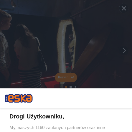
Rozwiń
Drogi Użytkowniku,
My, naszych 1160 zaufanych partnerów oraz inne