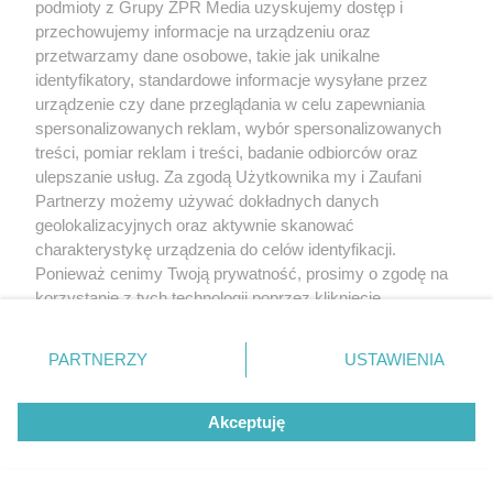
podmioty z Grupy ZPR Media uzyskujemy dostęp i
przechowujemy informacje na urządzeniu oraz
przetwarzamy dane osobowe, takie jak unikalne
identyfikatory, standardowe informacje wysyłane przez
urządzenie czy dane przeglądania w celu zapewniania
spersonalizowanych reklam, wybór spersonalizowanych
treści, pomiar reklam i treści, badanie odbiorców oraz
ulepszanie usług. Za zgodą Użytkownika my i Zaufani
Partnerzy możemy używać dokładnych danych
geolokalizacyjnych oraz aktywnie skanować
charakterystykę urządzenia do celów identyfikacji.
Ponieważ cenimy Twoją prywatność, prosimy o zgodę na
korzystanie z tych technologii poprzez kliknięcie
„Akceptuję”. Zgoda jest dobrowolna i zawsze możesz ją
zmienić/wycofać klikając przycisk ustawień prywatności
PARTNERZY
USTAWIENIA
znajdujący się w lewym dolnym rogu strony
. Niektóre
rodzaje przetwarzania danych nie wymagają zgody
Akceptuję
użytkownika, ale masz prawo sprzeciwić się takiemu
przetwarzaniu. Preferencje będą miały zastosowanie tylko
na tej witrynie.