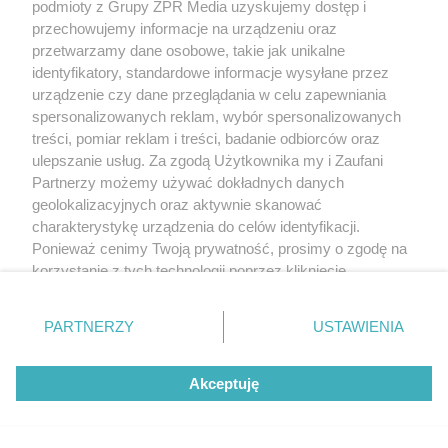
podmioty z Grupy ZPR Media uzyskujemy dostęp i
przechowujemy informacje na urządzeniu oraz
przetwarzamy dane osobowe, takie jak unikalne
identyfikatory, standardowe informacje wysyłane przez
urządzenie czy dane przeglądania w celu zapewniania
spersonalizowanych reklam, wybór spersonalizowanych
treści, pomiar reklam i treści, badanie odbiorców oraz
ulepszanie usług. Za zgodą Użytkownika my i Zaufani
Partnerzy możemy używać dokładnych danych
geolokalizacyjnych oraz aktywnie skanować
charakterystykę urządzenia do celów identyfikacji.
Ponieważ cenimy Twoją prywatność, prosimy o zgodę na
korzystanie z tych technologii poprzez kliknięcie
„Akceptuję”. Zgoda jest dobrowolna i zawsze możesz ją
zmienić/wycofać klikając przycisk ustawień prywatności
PARTNERZY
USTAWIENIA
znajdujący się w lewym dolnym rogu strony
. Niektóre
rodzaje przetwarzania danych nie wymagają zgody
Akceptuję
użytkownika, ale masz prawo sprzeciwić się takiemu
przetwarzaniu. Preferencje będą miały zastosowanie tylko
na tej witrynie.