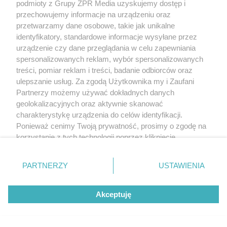
podmioty z Grupy ZPR Media uzyskujemy dostęp i
przechowujemy informacje na urządzeniu oraz
przetwarzamy dane osobowe, takie jak unikalne
identyfikatory, standardowe informacje wysyłane przez
urządzenie czy dane przeglądania w celu zapewniania
spersonalizowanych reklam, wybór spersonalizowanych
treści, pomiar reklam i treści, badanie odbiorców oraz
ulepszanie usług. Za zgodą Użytkownika my i Zaufani
Partnerzy możemy używać dokładnych danych
geolokalizacyjnych oraz aktywnie skanować
charakterystykę urządzenia do celów identyfikacji.
Ponieważ cenimy Twoją prywatność, prosimy o zgodę na
korzystanie z tych technologii poprzez kliknięcie
„Akceptuję”. Zgoda jest dobrowolna i zawsze możesz ją
zmienić/wycofać klikając przycisk ustawień prywatności
PARTNERZY
USTAWIENIA
znajdujący się w lewym dolnym rogu strony
. Niektóre
rodzaje przetwarzania danych nie wymagają zgody
Akceptuję
użytkownika, ale masz prawo sprzeciwić się takiemu
przetwarzaniu. Preferencje będą miały zastosowanie tylko
na tej witrynie.