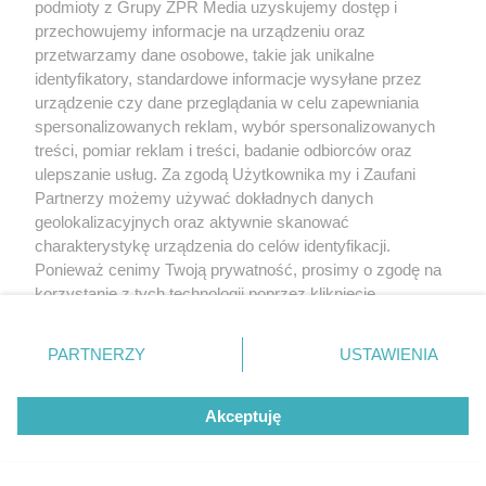
podmioty z Grupy ZPR Media uzyskujemy dostęp i
przechowujemy informacje na urządzeniu oraz
przetwarzamy dane osobowe, takie jak unikalne
identyfikatory, standardowe informacje wysyłane przez
urządzenie czy dane przeglądania w celu zapewniania
spersonalizowanych reklam, wybór spersonalizowanych
treści, pomiar reklam i treści, badanie odbiorców oraz
ulepszanie usług. Za zgodą Użytkownika my i Zaufani
Partnerzy możemy używać dokładnych danych
geolokalizacyjnych oraz aktywnie skanować
charakterystykę urządzenia do celów identyfikacji.
Ponieważ cenimy Twoją prywatność, prosimy o zgodę na
korzystanie z tych technologii poprzez kliknięcie
„Akceptuję”. Zgoda jest dobrowolna i zawsze możesz ją
zmienić/wycofać klikając przycisk ustawień prywatności
PARTNERZY
USTAWIENIA
znajdujący się w lewym dolnym rogu strony
. Niektóre
rodzaje przetwarzania danych nie wymagają zgody
Akceptuję
użytkownika, ale masz prawo sprzeciwić się takiemu
przetwarzaniu. Preferencje będą miały zastosowanie tylko
na tej witrynie.