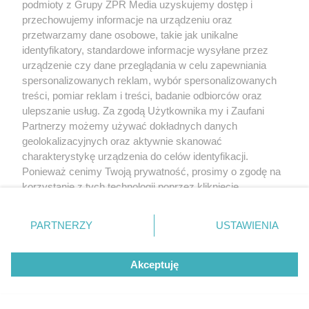
podmioty z Grupy ZPR Media uzyskujemy dostęp i
przechowujemy informacje na urządzeniu oraz
przetwarzamy dane osobowe, takie jak unikalne
identyfikatory, standardowe informacje wysyłane przez
urządzenie czy dane przeglądania w celu zapewniania
spersonalizowanych reklam, wybór spersonalizowanych
treści, pomiar reklam i treści, badanie odbiorców oraz
ulepszanie usług. Za zgodą Użytkownika my i Zaufani
Partnerzy możemy używać dokładnych danych
geolokalizacyjnych oraz aktywnie skanować
charakterystykę urządzenia do celów identyfikacji.
Ponieważ cenimy Twoją prywatność, prosimy o zgodę na
korzystanie z tych technologii poprzez kliknięcie
„Akceptuję”. Zgoda jest dobrowolna i zawsze możesz ją
zmienić/wycofać klikając przycisk ustawień prywatności
PARTNERZY
USTAWIENIA
znajdujący się w lewym dolnym rogu strony
. Niektóre
rodzaje przetwarzania danych nie wymagają zgody
Akceptuję
użytkownika, ale masz prawo sprzeciwić się takiemu
przetwarzaniu. Preferencje będą miały zastosowanie tylko
na tej witrynie.