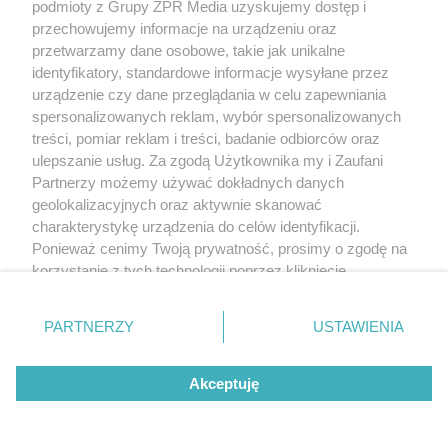
podmioty z Grupy ZPR Media uzyskujemy dostęp i
przechowujemy informacje na urządzeniu oraz
przetwarzamy dane osobowe, takie jak unikalne
identyfikatory, standardowe informacje wysyłane przez
urządzenie czy dane przeglądania w celu zapewniania
spersonalizowanych reklam, wybór spersonalizowanych
treści, pomiar reklam i treści, badanie odbiorców oraz
ulepszanie usług. Za zgodą Użytkownika my i Zaufani
Partnerzy możemy używać dokładnych danych
geolokalizacyjnych oraz aktywnie skanować
charakterystykę urządzenia do celów identyfikacji.
Ponieważ cenimy Twoją prywatność, prosimy o zgodę na
korzystanie z tych technologii poprzez kliknięcie
„Akceptuję”. Zgoda jest dobrowolna i zawsze możesz ją
zmienić/wycofać klikając przycisk ustawień prywatności
PARTNERZY
USTAWIENIA
znajdujący się w lewym dolnym rogu strony
. Niektóre
rodzaje przetwarzania danych nie wymagają zgody
Akceptuję
użytkownika, ale masz prawo sprzeciwić się takiemu
przetwarzaniu. Preferencje będą miały zastosowanie tylko
na tej witrynie.