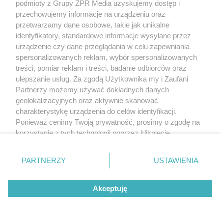
podmioty z Grupy ZPR Media uzyskujemy dostęp i
przechowujemy informacje na urządzeniu oraz
przetwarzamy dane osobowe, takie jak unikalne
identyfikatory, standardowe informacje wysyłane przez
urządzenie czy dane przeglądania w celu zapewniania
spersonalizowanych reklam, wybór spersonalizowanych
treści, pomiar reklam i treści, badanie odbiorców oraz
ulepszanie usług. Za zgodą Użytkownika my i Zaufani
Partnerzy możemy używać dokładnych danych
geolokalizacyjnych oraz aktywnie skanować
charakterystykę urządzenia do celów identyfikacji.
Ponieważ cenimy Twoją prywatność, prosimy o zgodę na
korzystanie z tych technologii poprzez kliknięcie
„Akceptuję”. Zgoda jest dobrowolna i zawsze możesz ją
zmienić/wycofać klikając przycisk ustawień prywatności
PARTNERZY
USTAWIENIA
znajdujący się w lewym dolnym rogu strony
. Niektóre
rodzaje przetwarzania danych nie wymagają zgody
Akceptuję
użytkownika, ale masz prawo sprzeciwić się takiemu
przetwarzaniu. Preferencje będą miały zastosowanie tylko
na tej witrynie.