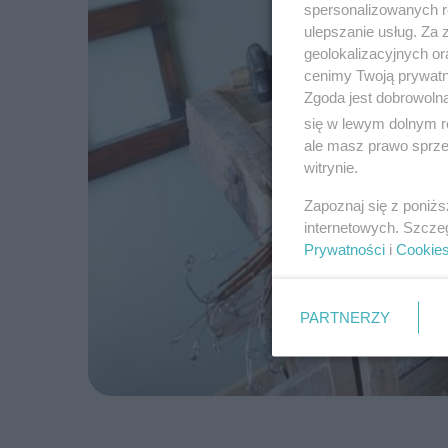
spersonalizowanych re
ulepszanie usług. Za
geolokalizacyjnych or
cenimy Twoją prywatno
Zgoda jest dobrowoln
się w lewym dolnym r
ale masz prawo sprzec
witrynie.
Zapoznaj się z poniż
internetowych. Szcze
Prywatności
i
Cookie
PARTNERZY