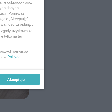
anie odbiorców oraz
nych danych
kacji. Ponieważ
ięcie „Akceptuję”.
ywatności znajdujący
ą zgody użytkownika,
 tylko na tej
 naszych serwisów
esz w
Polityce
Akceptuję