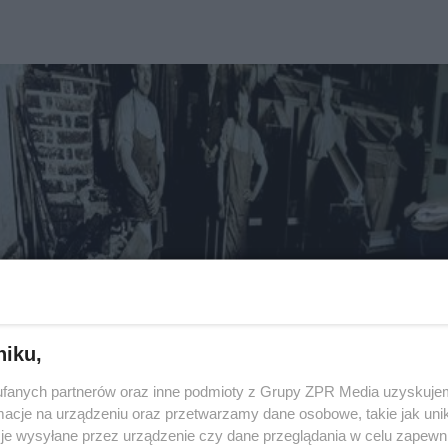
niku,
fanych partnerów oraz inne podmioty z Grupy ZPR Media uzyskujem
cje na urządzeniu oraz przetwarzamy dane osobowe, takie jak unika
je wysyłane przez urządzenie czy dane przeglądania w celu zapewn