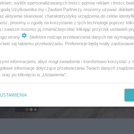
klam, wybór spersonalizowanych treści, pomiar reklam i treści, bad
 zgodą Użytkownika my i Zaufani Partnerzy możemy używać dokład
az aktywnie skanować charakterystykę urządzenia do celów identyfi
ść, prosimy o zgodę na korzystanie z tych technologii poprzez klikn
a i zawsze możesz ją zmienić/wycofać klikając przycisk ustawień pr
ogu strony
. Niektóre rodzaje przetwarzania danych nie wymagaj
iwić się takiemu przetwarzaniu. Preferencje będą miały zastosowanie
szymi informacjami, abyś mógł świadomie i komfortowo korzystać z
gółowe informacje dotyczące przetwarzania Twoich danych znajdzi
s
oraz po kliknięciu w „Ustawienia”.
USTAWIENIA