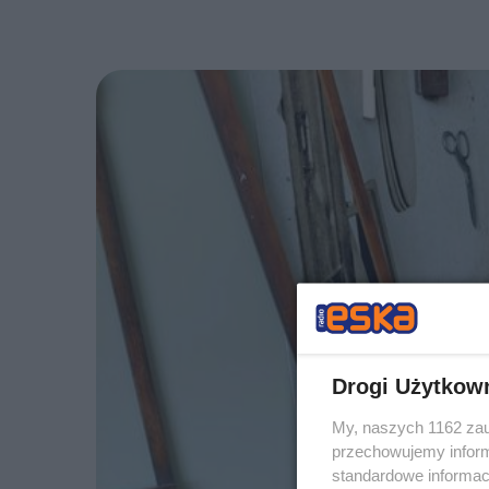
Drogi Użytkow
My, naszych 1162 zau
przechowujemy informa
standardowe informac