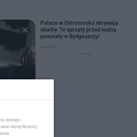
Pałace w Ostromecku skrywają
skarby. Te sprzęty przed wojną
powstały w Bydgoszczy!
Autor: D. Witt
y dostęp i
lne identyfikatory,
iania