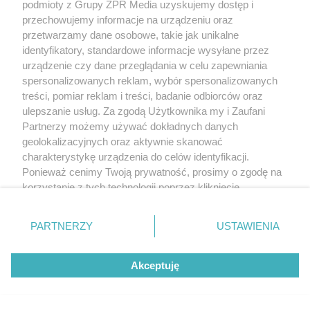
podmioty z Grupy ZPR Media uzyskujemy dostęp i
przechowujemy informacje na urządzeniu oraz
przetwarzamy dane osobowe, takie jak unikalne
identyfikatory, standardowe informacje wysyłane przez
urządzenie czy dane przeglądania w celu zapewniania
spersonalizowanych reklam, wybór spersonalizowanych
treści, pomiar reklam i treści, badanie odbiorców oraz
ulepszanie usług. Za zgodą Użytkownika my i Zaufani
Partnerzy możemy używać dokładnych danych
geolokalizacyjnych oraz aktywnie skanować
charakterystykę urządzenia do celów identyfikacji.
Ponieważ cenimy Twoją prywatność, prosimy o zgodę na
korzystanie z tych technologii poprzez kliknięcie
„Akceptuję”. Zgoda jest dobrowolna i zawsze możesz ją
zmienić/wycofać klikając przycisk ustawień prywatności
PARTNERZY
USTAWIENIA
znajdujący się w lewym dolnym rogu strony
. Niektóre
rodzaje przetwarzania danych nie wymagają zgody
Akceptuję
użytkownika, ale masz prawo sprzeciwić się takiemu
przetwarzaniu. Preferencje będą miały zastosowanie tylko
na tej witrynie.