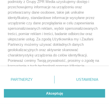
podmioty z Grupy ZPR Media uzyskujemy dostęp i
przechowujemy informacje na urządzeniu oraz
przetwarzamy dane osobowe, takie jak unikalne
identyfikatory, standardowe informacje wysyłane przez
urządzenie czy dane przeglądania w celu zapewniania
spersonalizowanych reklam, wybór spersonalizowanych
treści, pomiar reklam i treści, badanie odbiorców oraz
ulepszanie usług. Za zgodą Użytkownika my i Zaufani
Partnerzy możemy używać dokładnych danych
geolokalizacyjnych oraz aktywnie skanować
charakterystykę urządzenia do celów identyfikacji.
Ponieważ cenimy Twoją prywatność, prosimy o zgodę na
korzystanie z tych technologii poprzez kliknięcie
„Akceptuję”. Zgoda jest dobrowolna i zawsze możesz ją
zmienić/wycofać klikając przycisk ustawień prywatności
PARTNERZY
USTAWIENIA
znajdujący się w lewym dolnym rogu strony
. Niektóre
rodzaje przetwarzania danych nie wymagają zgody
Akceptuję
użytkownika, ale masz prawo sprzeciwić się takiemu
przetwarzaniu. Preferencje będą miały zastosowanie tylko
na tej witrynie.