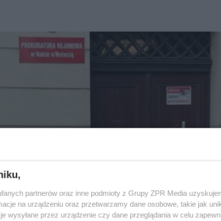
niku,
fanych partnerów oraz inne podmioty z Grupy ZPR Media uzyskujem
cje na urządzeniu oraz przetwarzamy dane osobowe, takie jak unika
je wysyłane przez urządzenie czy dane przeglądania w celu zapewn