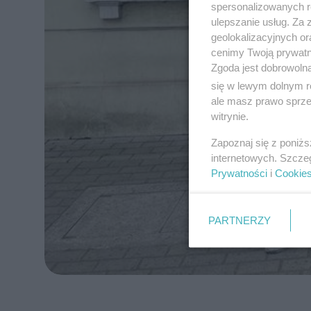
spersonalizowanych re
ulepszanie usług. Za
geolokalizacyjnych or
cenimy Twoją prywatno
Zgoda jest dobrowoln
się w lewym dolnym r
ale masz prawo sprzec
witrynie.
Zapoznaj się z poniż
internetowych. Szcze
Prywatności
i
Cookie
PARTNERZY