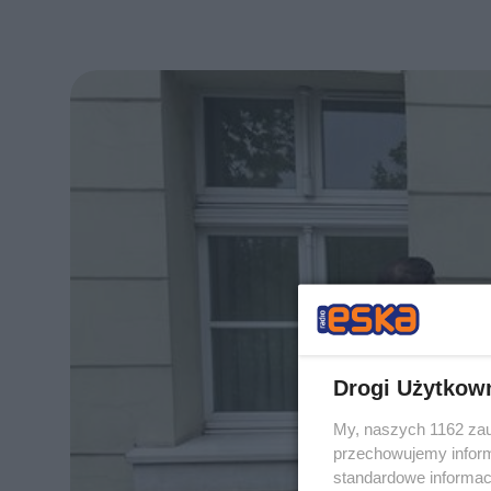
Drogi Użytkow
My, naszych 1162 zau
przechowujemy informa
standardowe informac