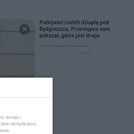
Policjanci rozbili dziuplę pod
Bydgoszczą. Przestępca sam
pokazał, gdzie jest druga
Autor: KMP w Bydgoszczy/ Materiały prasowe
y dostęp i
lne identyfikatory,
iania