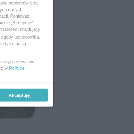
anie odbiorców oraz
nych danych
kacji. Ponieważ
ięcie „Akceptuję”.
ywatności znajdujący
ą zgody użytkownika,
 tylko na tej
 naszych serwisów
esz w
Polityce
Akceptuję