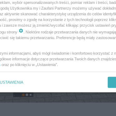
klam, wybór spersonalizowanych treści, pomiar reklam i treści, bad
 zgodą Użytkownika my i Zaufani Partnerzy możemy używać dokład
az aktywnie skanować charakterystykę urządzenia do celów identyfi
ść, prosimy o zgodę na korzystanie z tych technologii poprzez klikn
a i zawsze możesz ją zmienić/wycofać klikając przycisk ustawień pr
ogu strony
. Niektóre rodzaje przetwarzania danych nie wymagaj
iwić się takiemu przetwarzaniu. Preferencje będą miały zastosowanie
szymi informacjami, abyś mógł świadomie i komfortowo korzystać z
gółowe informacje dotyczące przetwarzania Twoich danych znajdzi
s
oraz po kliknięciu w „Ustawienia”.
USTAWIENIA