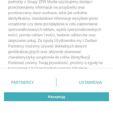
podmioty z Grupy ZPR Media uzyskujemy dostęp i
przechowujemy informacje na urządzeniu oraz
przetwarzamy dane osobowe, takie jak unikalne
identyfikatory, standardowe informacje wysyłane przez
urządzenie czy dane przeglądania w celu zapewniania
spersonalizowanych reklam, wybór spersonalizowanych
treści, pomiar reklam i treści, badanie odbiorców oraz
ulepszanie usług. Za zgodą Użytkownika my i Zaufani
Partnerzy możemy używać dokładnych danych
geolokalizacyjnych oraz aktywnie skanować
charakterystykę urządzenia do celów identyfikacji.
Ponieważ cenimy Twoją prywatność, prosimy o zgodę na
korzystanie z tych technologii poprzez kliknięcie
„Akceptuję”. Zgoda jest dobrowolna i zawsze możesz ją
zmienić/wycofać klikając przycisk ustawień prywatności
PARTNERZY
USTAWIENIA
znajdujący się w lewym dolnym rogu strony
. Niektóre
rodzaje przetwarzania danych nie wymagają zgody
Akceptuję
użytkownika, ale masz prawo sprzeciwić się takiemu
przetwarzaniu. Preferencje będą miały zastosowanie tylko
na tej witrynie.