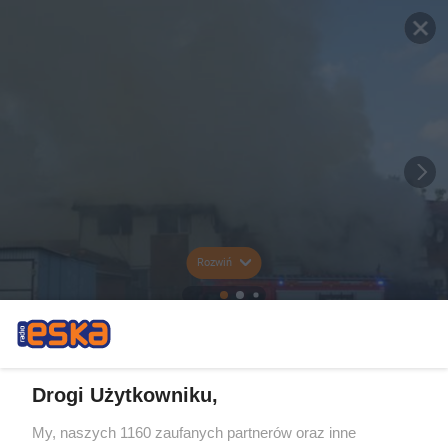
Rozwiń
Drogi Użytkowniku,
My, naszych 1160 zaufanych partnerów oraz inne