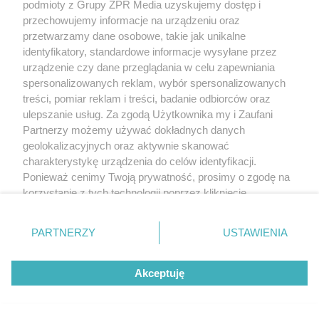
podmioty z Grupy ZPR Media uzyskujemy dostęp i
przechowujemy informacje na urządzeniu oraz
przetwarzamy dane osobowe, takie jak unikalne
identyfikatory, standardowe informacje wysyłane przez
urządzenie czy dane przeglądania w celu zapewniania
spersonalizowanych reklam, wybór spersonalizowanych
treści, pomiar reklam i treści, badanie odbiorców oraz
ulepszanie usług. Za zgodą Użytkownika my i Zaufani
Partnerzy możemy używać dokładnych danych
geolokalizacyjnych oraz aktywnie skanować
charakterystykę urządzenia do celów identyfikacji.
Ponieważ cenimy Twoją prywatność, prosimy o zgodę na
korzystanie z tych technologii poprzez kliknięcie
„Akceptuję”. Zgoda jest dobrowolna i zawsze możesz ją
zmienić/wycofać klikając przycisk ustawień prywatności
PARTNERZY
USTAWIENIA
znajdujący się w lewym dolnym rogu strony
. Niektóre
rodzaje przetwarzania danych nie wymagają zgody
Akceptuję
użytkownika, ale masz prawo sprzeciwić się takiemu
przetwarzaniu. Preferencje będą miały zastosowanie tylko
na tej witrynie.