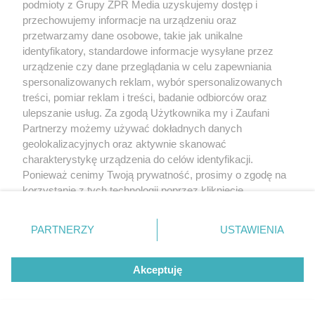
podmioty z Grupy ZPR Media uzyskujemy dostęp i
przechowujemy informacje na urządzeniu oraz
przetwarzamy dane osobowe, takie jak unikalne
identyfikatory, standardowe informacje wysyłane przez
urządzenie czy dane przeglądania w celu zapewniania
spersonalizowanych reklam, wybór spersonalizowanych
treści, pomiar reklam i treści, badanie odbiorców oraz
ulepszanie usług. Za zgodą Użytkownika my i Zaufani
Partnerzy możemy używać dokładnych danych
geolokalizacyjnych oraz aktywnie skanować
charakterystykę urządzenia do celów identyfikacji.
Ponieważ cenimy Twoją prywatność, prosimy o zgodę na
korzystanie z tych technologii poprzez kliknięcie
„Akceptuję”. Zgoda jest dobrowolna i zawsze możesz ją
zmienić/wycofać klikając przycisk ustawień prywatności
PARTNERZY
USTAWIENIA
znajdujący się w lewym dolnym rogu strony
. Niektóre
rodzaje przetwarzania danych nie wymagają zgody
Akceptuję
użytkownika, ale masz prawo sprzeciwić się takiemu
przetwarzaniu. Preferencje będą miały zastosowanie tylko
na tej witrynie.