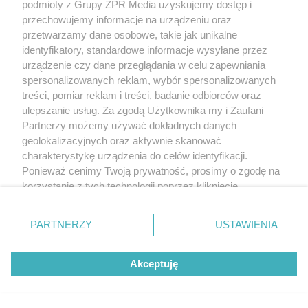
podmioty z Grupy ZPR Media uzyskujemy dostęp i
przechowujemy informacje na urządzeniu oraz
przetwarzamy dane osobowe, takie jak unikalne
identyfikatory, standardowe informacje wysyłane przez
urządzenie czy dane przeglądania w celu zapewniania
spersonalizowanych reklam, wybór spersonalizowanych
treści, pomiar reklam i treści, badanie odbiorców oraz
ulepszanie usług. Za zgodą Użytkownika my i Zaufani
Partnerzy możemy używać dokładnych danych
geolokalizacyjnych oraz aktywnie skanować
charakterystykę urządzenia do celów identyfikacji.
Ponieważ cenimy Twoją prywatność, prosimy o zgodę na
korzystanie z tych technologii poprzez kliknięcie
„Akceptuję”. Zgoda jest dobrowolna i zawsze możesz ją
zmienić/wycofać klikając przycisk ustawień prywatności
PARTNERZY
USTAWIENIA
znajdujący się w lewym dolnym rogu strony
. Niektóre
rodzaje przetwarzania danych nie wymagają zgody
Akceptuję
użytkownika, ale masz prawo sprzeciwić się takiemu
przetwarzaniu. Preferencje będą miały zastosowanie tylko
na tej witrynie.