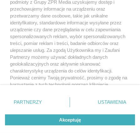
podmioty z Grupy ZPR Media uzyskujemy dostęp i
przechowujemy informacje na urządzeniu oraz
przetwarzamy dane osobowe, takie jak unikalne
identyfikatory, standardowe informacje wysyłane przez
urządzenie czy dane przeglądania w celu zapewniania
spersonalizowanych reklam, wybór spersonalizowanych
treści, pomiar reklam i treści, badanie odbiorców oraz
ulepszanie usług. Za zgodą Użytkownika my i Zaufani
Partnerzy możemy używać dokładnych danych
geolokalizacyjnych oraz aktywnie skanować
charakterystykę urządzenia do celów identyfikacji.
Ponieważ cenimy Twoją prywatność, prosimy o zgodę na
korzystanie z tych technologii poprzez kliknięcie
„Akceptuję”. Zgoda jest dobrowolna i zawsze możesz ją
zmienić/wycofać klikając przycisk ustawień prywatności
PARTNERZY
USTAWIENIA
znajdujący się w lewym dolnym rogu strony
. Niektóre
rodzaje przetwarzania danych nie wymagają zgody
Akceptuję
użytkownika, ale masz prawo sprzeciwić się takiemu
przetwarzaniu. Preferencje będą miały zastosowanie tylko
na tej witrynie.