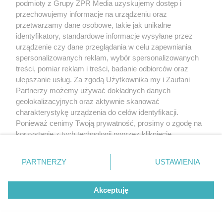
podmioty z Grupy ZPR Media uzyskujemy dostęp i
przechowujemy informacje na urządzeniu oraz
przetwarzamy dane osobowe, takie jak unikalne
identyfikatory, standardowe informacje wysyłane przez
urządzenie czy dane przeglądania w celu zapewniania
spersonalizowanych reklam, wybór spersonalizowanych
treści, pomiar reklam i treści, badanie odbiorców oraz
ulepszanie usług. Za zgodą Użytkownika my i Zaufani
Partnerzy możemy używać dokładnych danych
geolokalizacyjnych oraz aktywnie skanować
charakterystykę urządzenia do celów identyfikacji.
Ponieważ cenimy Twoją prywatność, prosimy o zgodę na
korzystanie z tych technologii poprzez kliknięcie
„Akceptuję”. Zgoda jest dobrowolna i zawsze możesz ją
zmienić/wycofać klikając przycisk ustawień prywatności
PARTNERZY
USTAWIENIA
znajdujący się w lewym dolnym rogu strony
. Niektóre
rodzaje przetwarzania danych nie wymagają zgody
Akceptuję
użytkownika, ale masz prawo sprzeciwić się takiemu
przetwarzaniu. Preferencje będą miały zastosowanie tylko
na tej witrynie.