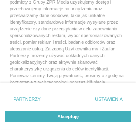
podmioty z Grupy ZPR Media uzyskujemy dostęp i
przechowujemy informacje na urządzeniu oraz
przetwarzamy dane osobowe, takie jak unikalne
identyfikatory, standardowe informacje wysyłane przez
urządzenie czy dane przeglądania w celu zapewniania
spersonalizowanych reklam, wybór spersonalizowanych
treści, pomiar reklam i treści, badanie odbiorców oraz
ulepszanie usług. Za zgodą Użytkownika my i Zaufani
Partnerzy możemy używać dokładnych danych
geolokalizacyjnych oraz aktywnie skanować
charakterystykę urządzenia do celów identyfikacji.
Ponieważ cenimy Twoją prywatność, prosimy o zgodę na
korzystanie z tych technologii poprzez kliknięcie
„Akceptuję”. Zgoda jest dobrowolna i zawsze możesz ją
zmienić/wycofać klikając przycisk ustawień prywatności
PARTNERZY
USTAWIENIA
znajdujący się w lewym dolnym rogu strony
. Niektóre
rodzaje przetwarzania danych nie wymagają zgody
Akceptuję
użytkownika, ale masz prawo sprzeciwić się takiemu
przetwarzaniu. Preferencje będą miały zastosowanie tylko
na tej witrynie.