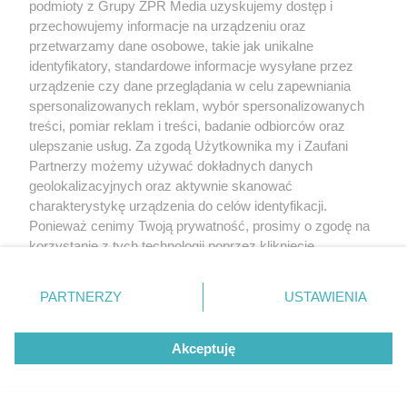
podmioty z Grupy ZPR Media uzyskujemy dostęp i
przechowujemy informacje na urządzeniu oraz
przetwarzamy dane osobowe, takie jak unikalne
identyfikatory, standardowe informacje wysyłane przez
urządzenie czy dane przeglądania w celu zapewniania
spersonalizowanych reklam, wybór spersonalizowanych
treści, pomiar reklam i treści, badanie odbiorców oraz
ulepszanie usług. Za zgodą Użytkownika my i Zaufani
Partnerzy możemy używać dokładnych danych
geolokalizacyjnych oraz aktywnie skanować
charakterystykę urządzenia do celów identyfikacji.
Ponieważ cenimy Twoją prywatność, prosimy o zgodę na
korzystanie z tych technologii poprzez kliknięcie
„Akceptuję”. Zgoda jest dobrowolna i zawsze możesz ją
zmienić/wycofać klikając przycisk ustawień prywatności
PARTNERZY
USTAWIENIA
znajdujący się w lewym dolnym rogu strony
. Niektóre
rodzaje przetwarzania danych nie wymagają zgody
Akceptuję
użytkownika, ale masz prawo sprzeciwić się takiemu
przetwarzaniu. Preferencje będą miały zastosowanie tylko
na tej witrynie.