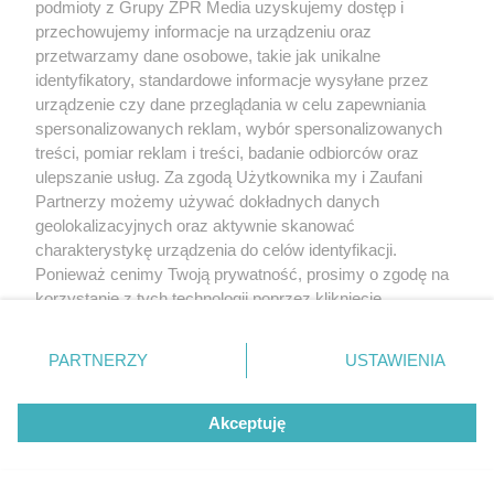
podmioty z Grupy ZPR Media uzyskujemy dostęp i
przechowujemy informacje na urządzeniu oraz
przetwarzamy dane osobowe, takie jak unikalne
identyfikatory, standardowe informacje wysyłane przez
urządzenie czy dane przeglądania w celu zapewniania
spersonalizowanych reklam, wybór spersonalizowanych
treści, pomiar reklam i treści, badanie odbiorców oraz
ulepszanie usług. Za zgodą Użytkownika my i Zaufani
Partnerzy możemy używać dokładnych danych
geolokalizacyjnych oraz aktywnie skanować
charakterystykę urządzenia do celów identyfikacji.
Ponieważ cenimy Twoją prywatność, prosimy o zgodę na
korzystanie z tych technologii poprzez kliknięcie
„Akceptuję”. Zgoda jest dobrowolna i zawsze możesz ją
zmienić/wycofać klikając przycisk ustawień prywatności
PARTNERZY
USTAWIENIA
znajdujący się w lewym dolnym rogu strony
. Niektóre
rodzaje przetwarzania danych nie wymagają zgody
Akceptuję
użytkownika, ale masz prawo sprzeciwić się takiemu
przetwarzaniu. Preferencje będą miały zastosowanie tylko
na tej witrynie.