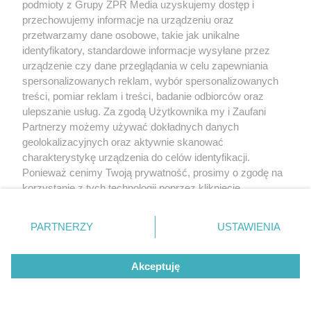
podmioty z Grupy ZPR Media uzyskujemy dostęp i
przechowujemy informacje na urządzeniu oraz
przetwarzamy dane osobowe, takie jak unikalne
identyfikatory, standardowe informacje wysyłane przez
urządzenie czy dane przeglądania w celu zapewniania
spersonalizowanych reklam, wybór spersonalizowanych
treści, pomiar reklam i treści, badanie odbiorców oraz
ulepszanie usług. Za zgodą Użytkownika my i Zaufani
Partnerzy możemy używać dokładnych danych
geolokalizacyjnych oraz aktywnie skanować
charakterystykę urządzenia do celów identyfikacji.
Ponieważ cenimy Twoją prywatność, prosimy o zgodę na
korzystanie z tych technologii poprzez kliknięcie
„Akceptuję”. Zgoda jest dobrowolna i zawsze możesz ją
zmienić/wycofać klikając przycisk ustawień prywatności
PARTNERZY
USTAWIENIA
znajdujący się w lewym dolnym rogu strony
. Niektóre
rodzaje przetwarzania danych nie wymagają zgody
Akceptuję
użytkownika, ale masz prawo sprzeciwić się takiemu
przetwarzaniu. Preferencje będą miały zastosowanie tylko
na tej witrynie.