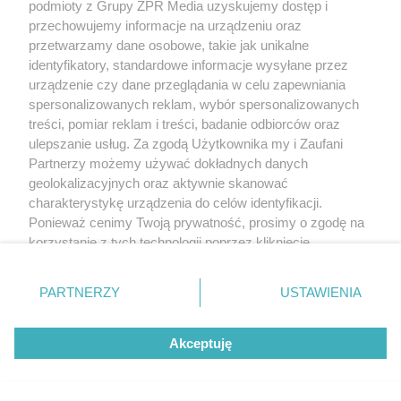
podmioty z Grupy ZPR Media uzyskujemy dostęp i
przechowujemy informacje na urządzeniu oraz
przetwarzamy dane osobowe, takie jak unikalne
identyfikatory, standardowe informacje wysyłane przez
urządzenie czy dane przeglądania w celu zapewniania
spersonalizowanych reklam, wybór spersonalizowanych
treści, pomiar reklam i treści, badanie odbiorców oraz
ulepszanie usług. Za zgodą Użytkownika my i Zaufani
Partnerzy możemy używać dokładnych danych
geolokalizacyjnych oraz aktywnie skanować
charakterystykę urządzenia do celów identyfikacji.
Ponieważ cenimy Twoją prywatność, prosimy o zgodę na
korzystanie z tych technologii poprzez kliknięcie
„Akceptuję”. Zgoda jest dobrowolna i zawsze możesz ją
zmienić/wycofać klikając przycisk ustawień prywatności
PARTNERZY
USTAWIENIA
znajdujący się w lewym dolnym rogu strony
. Niektóre
rodzaje przetwarzania danych nie wymagają zgody
Akceptuję
użytkownika, ale masz prawo sprzeciwić się takiemu
przetwarzaniu. Preferencje będą miały zastosowanie tylko
na tej witrynie.