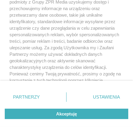
podmioty z Grupy ZPR Media uzyskujemy dostęp i
przechowujemy informacje na urządzeniu oraz
przetwarzamy dane osobowe, takie jak unikalne
identyfikatory, standardowe informacje wysyłane przez
urządzenie czy dane przeglądania w celu zapewniania
spersonalizowanych reklam, wybór spersonalizowanych
treści, pomiar reklam i treści, badanie odbiorców oraz
ulepszanie usług. Za zgodą Użytkownika my i Zaufani
Partnerzy możemy używać dokładnych danych
geolokalizacyjnych oraz aktywnie skanować
charakterystykę urządzenia do celów identyfikacji.
Ponieważ cenimy Twoją prywatność, prosimy o zgodę na
korzystanie z tych technologii poprzez kliknięcie
„Akceptuję”. Zgoda jest dobrowolna i zawsze możesz ją
zmienić/wycofać klikając przycisk ustawień prywatności
PARTNERZY
USTAWIENIA
znajdujący się w lewym dolnym rogu strony
. Niektóre
rodzaje przetwarzania danych nie wymagają zgody
Akceptuję
użytkownika, ale masz prawo sprzeciwić się takiemu
przetwarzaniu. Preferencje będą miały zastosowanie tylko
na tej witrynie.