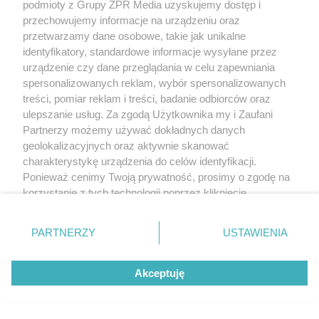
podmioty z Grupy ZPR Media uzyskujemy dostęp i
przechowujemy informacje na urządzeniu oraz
przetwarzamy dane osobowe, takie jak unikalne
identyfikatory, standardowe informacje wysyłane przez
urządzenie czy dane przeglądania w celu zapewniania
spersonalizowanych reklam, wybór spersonalizowanych
treści, pomiar reklam i treści, badanie odbiorców oraz
ulepszanie usług. Za zgodą Użytkownika my i Zaufani
Partnerzy możemy używać dokładnych danych
geolokalizacyjnych oraz aktywnie skanować
charakterystykę urządzenia do celów identyfikacji.
Ponieważ cenimy Twoją prywatność, prosimy o zgodę na
korzystanie z tych technologii poprzez kliknięcie
„Akceptuję”. Zgoda jest dobrowolna i zawsze możesz ją
zmienić/wycofać klikając przycisk ustawień prywatności
PARTNERZY
USTAWIENIA
znajdujący się w lewym dolnym rogu strony
. Niektóre
rodzaje przetwarzania danych nie wymagają zgody
Akceptuję
użytkownika, ale masz prawo sprzeciwić się takiemu
przetwarzaniu. Preferencje będą miały zastosowanie tylko
na tej witrynie.