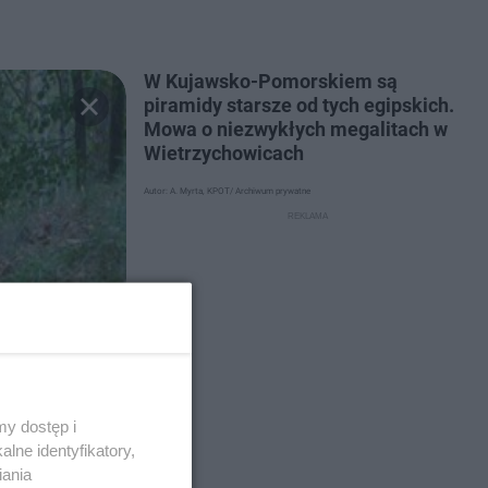
W Kujawsko-Pomorskiem są
piramidy starsze od tych egipskich.
Mowa o niezwykłych megalitach w
Wietrzychowicach
Autor: A. Myrta, KPOT/ Archiwum prywatne
y dostęp i
lne identyfikatory,
iania