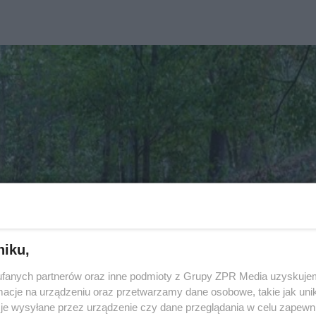
niku,
fanych partnerów oraz inne podmioty z Grupy ZPR Media uzyskujem
cje na urządzeniu oraz przetwarzamy dane osobowe, takie jak unika
je wysyłane przez urządzenie czy dane przeglądania w celu zapewn