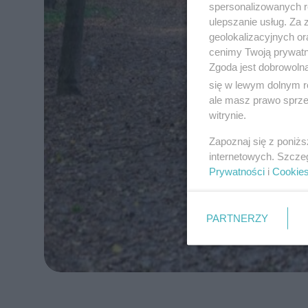
spersonalizowanych re
ulepszanie usług. Za
geolokalizacyjnych or
cenimy Twoją prywatno
Zgoda jest dobrowoln
się w lewym dolnym r
ale masz prawo sprzec
witrynie.
Zapoznaj się z poniż
internetowych. Szcze
Prywatności
i
Cookie
PARTNERZY