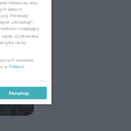
anie odbiorców oraz
nych danych
kacji. Ponieważ
ięcie „Akceptuję”.
ywatności znajdujący
ą zgody użytkownika,
 tylko na tej
 naszych serwisów
esz w
Polityce
Akceptuję