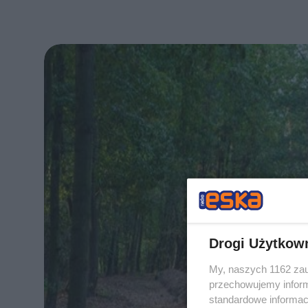
Drogi Użytkow
My, naszych 1162 zau
przechowujemy informa
standardowe informac