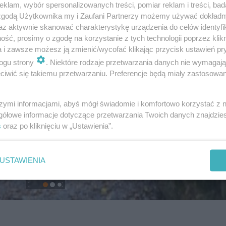
klam, wybór spersonalizowanych treści, pomiar reklam i treści, bad
 zgodą Użytkownika my i Zaufani Partnerzy możemy używać dokład
az aktywnie skanować charakterystykę urządzenia do celów identyfi
ść, prosimy o zgodę na korzystanie z tych technologii poprzez klikn
a i zawsze możesz ją zmienić/wycofać klikając przycisk ustawień pr
ogu strony
. Niektóre rodzaje przetwarzania danych nie wymagaj
iwić się takiemu przetwarzaniu. Preferencje będą miały zastosowanie
szymi informacjami, abyś mógł świadomie i komfortowo korzystać z
gółowe informacje dotyczące przetwarzania Twoich danych znajdzi
s
oraz po kliknięciu w „Ustawienia”.
USTAWIENIA