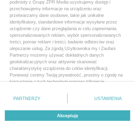
podmioty z Grupy ZPR Media uzyskujemy dostęp i
przechowujemy informacje na urządzeniu oraz
przetwarzamy dane osobowe, takie jak unikalne
identyfikatory, standardowe informacje wysyłane przez
urządzenie czy dane przeglądania w celu zapewniania
spersonalizowanych reklam, wybór spersonalizowanych
treści, pomiar reklam i treści, badanie odbiorców oraz
ulepszanie usług. Za zgodą Użytkownika my i Zaufani
Partnerzy możemy używać dokładnych danych
geolokalizacyjnych oraz aktywnie skanować
charakterystykę urządzenia do celów identyfikacji.
Ponieważ cenimy Twoją prywatność, prosimy o zgodę na
korzystanie z tych technologii poprzez kliknięcie
„Akceptuję”. Zgoda jest dobrowolna i zawsze możesz ją
zmienić/wycofać klikając przycisk ustawień prywatności
PARTNERZY
USTAWIENIA
znajdujący się w lewym dolnym rogu strony
. Niektóre
rodzaje przetwarzania danych nie wymagają zgody
Akceptuję
użytkownika, ale masz prawo sprzeciwić się takiemu
przetwarzaniu. Preferencje będą miały zastosowanie tylko
na tej witrynie.