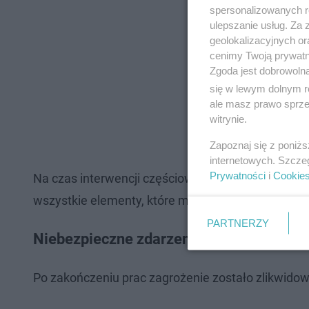
spersonalizowanych re
ulepszanie usług. Za
geolokalizacyjnych or
cenimy Twoją prywatno
Zgoda jest dobrowoln
się w lewym dolnym r
ale masz prawo sprzec
witrynie.
Zapoznaj się z poniż
internetowych. Szcze
Prywatności
i
Cookie
Na czas interwencji częściowo zamknięto ulicę Gd
wszystkie elementy, które mogłyby jeszcze spaść.
PARTNERZY
Niebezpieczne zdarzenie przy ul. Gdańsk
Po zakończeniu prac zagrożenie zostało zlikwido