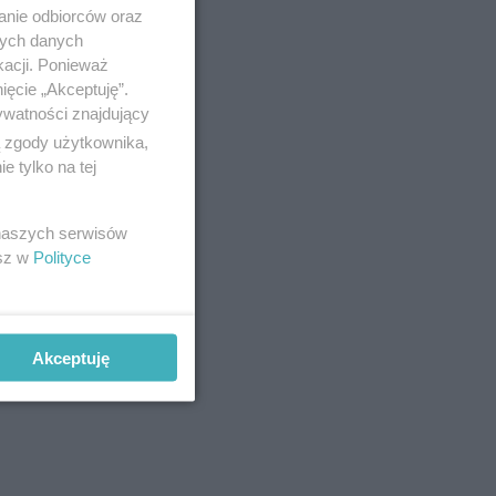
anie odbiorców oraz
nych danych
kacji. Ponieważ
ięcie „Akceptuję”.
ywatności znajdujący
ą zgody użytkownika,
 tylko na tej
 naszych serwisów
esz w
Polityce
ie usunąć
Akceptuję