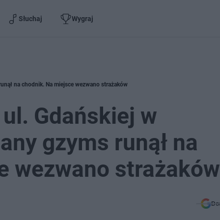
Słuchaj
Wygraj
runął na chodnik. Na miejsce wezwano strażaków
 ul. Gdańskiej w
any gzyms runął na
ce wezwano strażaków
Do