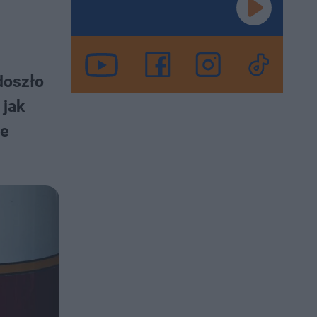
doszło
 jak
ie