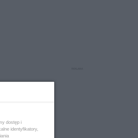
y dostęp i
lne identyfikatory,
iania