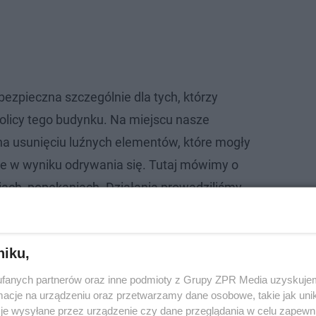
bezpieczna szczególnie dla tych, którzy
kolicy tego budynku. Na miejscu nasze
 na usunięciu luźnych elementów, które mogły
e w wyniku odrywania się. Tutaj mówimy o
ach, popękaniach. Działania prowadziliśmy
y mechanicznej - przekazuje Karol Smarz z
ożarnej.
niku,
fanych partnerów oraz inne podmioty z Grupy ZPR Media uzyskujem
cje na urządzeniu oraz przetwarzamy dane osobowe, takie jak unika
je wysyłane przez urządzenie czy dane przeglądania w celu zapewn