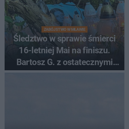
ZABÓJSTWO W MŁAWIE
Śledztwo w sprawie śmierci
16-letniej Mai na finiszu.
Bartosz G. z ostatecznymi
zarzutami