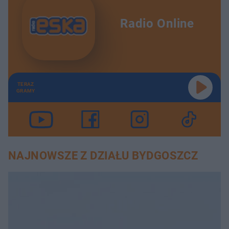
Radio Online
TERAZ
GRAMY
NAJNOWSZE Z DZIAŁU BYDGOSZCZ