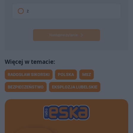
ż
Następne pytanie
RADOSŁAW SIKORSKI
POLSKA
MSZ
BEZPIECZEŃSTWO
EKSPLOZJA LUBELSKIE