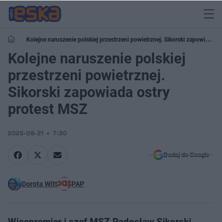
Kolejne naruszenie polskiej przestrzeni powietrznej. Sikorski zapowiada
ostry protest MSZ
Kolejne naruszenie polskiej
przestrzeni powietrznej.
Sikorski zapowiada ostry
protest MSZ
2025-08-21
7:30
Dodaj do Google
Dorota Witt
PAP
Wicepremier i szef MSZ Radosław Sikorski