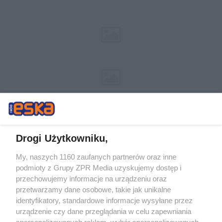
Drogi Użytkowniku,
My, naszych 1160 zaufanych partnerów oraz inne
Żaden utwór zamieszczony w serwisie nie może być powielany i
podmioty z Grupy ZPR Media uzyskujemy dostęp i
rozpowszechniany lub dalej rozpowszechniany w jakikolwiek sposób (w
tym także elektroniczny lub mechaniczny) na jakimkolwiek polu
przechowujemy informacje na urządzeniu oraz
eksploatacji w jakiejkolwiek formie, włącznie z umieszczaniem w
przetwarzamy dane osobowe, takie jak unikalne
Internecie bez pisemnej zgody właściciela praw. Jakiekolwiek użycie lub
identyfikatory, standardowe informacje wysyłane przez
wykorzystanie utworów w całości lub w części z naruszeniem prawa,
tzn. bez właściwej zgody, jest zabronione pod groźbą kary i może być
urządzenie czy dane przeglądania w celu zapewniania
ścigane prawnie.
spersonalizowanych reklam, wybór spersonalizowanych