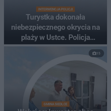
INTERWENCJA POLICJI
Turystka dokonała
niebezpiecznego okrycia na
plaży w Ustce. Policja
musiała zamknąć odcinek
15
wybrzeża
GMINA SIEDLCE