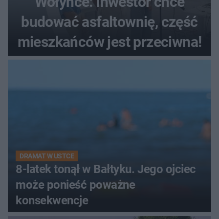
Wołyńce: Inwestor chce
budować asfaltownię, część
mieszkańców jest przeciwna!
DRAMAT W USTCE
8-latek tonął w Bałtyku. Jego ojciec
może ponieść poważne
konsekwencje