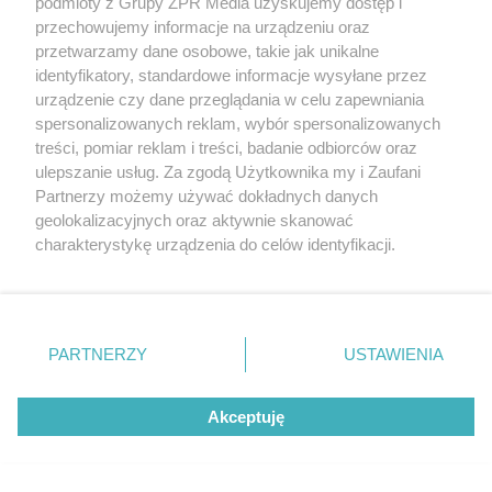
podmioty z Grupy ZPR Media uzyskujemy dostęp i
przechowujemy informacje na urządzeniu oraz
przetwarzamy dane osobowe, takie jak unikalne
identyfikatory, standardowe informacje wysyłane przez
urządzenie czy dane przeglądania w celu zapewniania
spersonalizowanych reklam, wybór spersonalizowanych
treści, pomiar reklam i treści, badanie odbiorców oraz
TURYSTYKA NAD BAŁTYKIEM
ulepszanie usług. Za zgodą Użytkownika my i Zaufani
Zapomnij o Mielnie i Sopocie.
Partnerzy możemy używać dokładnych danych
geolokalizacyjnych oraz aktywnie skanować
Ten polski kurort to
charakterystykę urządzenia do celów identyfikacji.
Ponieważ cenimy Twoją prywatność, prosimy o zgodę na
prawdziwy hit wśród turystów
korzystanie z tych technologii poprzez kliknięcie
„Akceptuję”. Zgoda jest dobrowolna i zawsze możesz ją
zmienić/wycofać klikając przycisk ustawień prywatności
PARTNERZY
USTAWIENIA
znajdujący się w lewym dolnym rogu strony
. Niektóre
rodzaje przetwarzania danych nie wymagają zgody
Akceptuję
użytkownika, ale masz prawo sprzeciwić się takiemu
przetwarzaniu. Preferencje będą miały zastosowanie tylko
na tej witrynie.