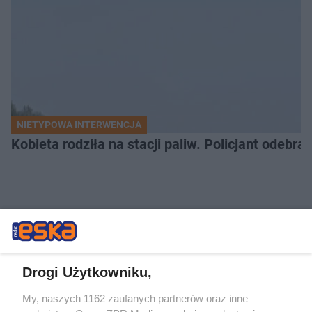
NIETYPOWA INTERWENCJA
Kobieta rodziła na stacji paliw. Policjant odebra
LOKALNIE:
6
Drogi Użytkowniku,
My, naszych 1162 zaufanych partnerów oraz inne