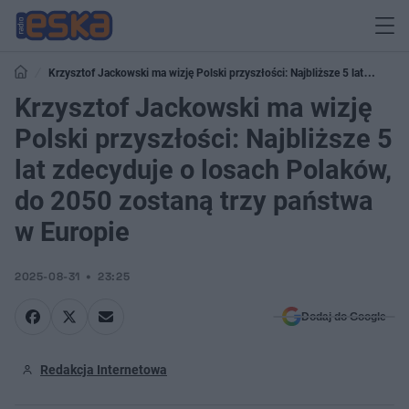
Krzysztof Jackowski ma wizję Polski przyszłości: Najbliższe 5 lat
zdecyduje o losach Polaków, do 2050 zostaną trzy państwa w Europie
Krzysztof Jackowski ma wizję
Polski przyszłości: Najbliższe 5
lat zdecyduje o losach Polaków,
do 2050 zostaną trzy państwa
w Europie
2025-08-31
23:25
Dodaj do Google
Redakcja Internetowa