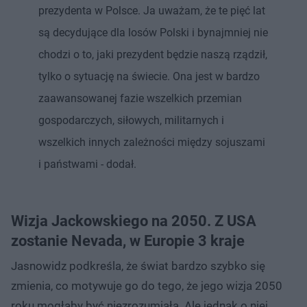
prezydenta w Polsce. Ja uważam, że te pięć lat
są decydujące dla losów Polski i bynajmniej nie
chodzi o to, jaki prezydent będzie naszą rządził,
tylko o sytuację na świecie. Ona jest w bardzo
zaawansowanej fazie wszelkich przemian
gospodarczych, siłowych, militarnych i
wszelkich innych zależności między sojuszami
i państwami - dodał.
Wizja Jackowskiego na 2050. Z USA
zostanie Nevada, w Europie 3 kraje
Jasnowidz podkreśla, że świat bardzo szybko się
zmienia, co motywuje go do tego, że jego wizja 2050
roku mogłaby być niezrozumiała. Ale jednak o niej