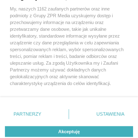
My, naszych 1162 zaufanych partnerów oraz inne
Żaden utwór zamieszczony w serwisie nie może być powielany i
podmioty z Grupy ZPR Media uzyskujemy dostęp i
rozpowszechniany lub dalej rozpowszechniany w jakikolwiek sposób (w
tym także elektroniczny lub mechaniczny) na jakimkolwiek polu
przechowujemy informacje na urządzeniu oraz
eksploatacji w jakiejkolwiek formie, włącznie z umieszczaniem w
przetwarzamy dane osobowe, takie jak unikalne
Internecie bez pisemnej zgody właściciela praw. Jakiekolwiek użycie lub
identyfikatory, standardowe informacje wysyłane przez
wykorzystanie utworów w całości lub w części z naruszeniem prawa,
tzn. bez właściwej zgody, jest zabronione pod groźbą kary i może być
urządzenie czy dane przeglądania w celu zapewniania
ścigane prawnie.
spersonalizowanych reklam, wybór spersonalizowanych
treści, pomiar reklam i treści, badanie odbiorców oraz
ulepszanie usług. Za zgodą Użytkownika my i Zaufani
Partnerzy możemy używać dokładnych danych
geolokalizacyjnych oraz aktywnie skanować
charakterystykę urządzenia do celów identyfikacji.
Ponieważ cenimy Twoją prywatność, prosimy o zgodę na
O nas
korzystanie z tych technologii poprzez kliknięcie
Informacje prawne
„Akceptuję”. Zgoda jest dobrowolna i zawsze możesz ją
zmienić/wycofać klikając przycisk ustawień prywatności
PARTNERZY
USTAWIENIA
Nasze serwisy
znajdujący się w lewym dolnym rogu strony
. Niektóre
rodzaje przetwarzania danych nie wymagają zgody
© 2026 Grupa ZPR Media
Akceptuję
użytkownika, ale masz prawo sprzeciwić się takiemu