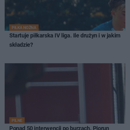
PIŁKA NOŻNA
Startuje piłkarska IV liga. Ile drużyn i w jakim
składzie?
PILNE
Ponad 50 interwencji po burzach. Piorun