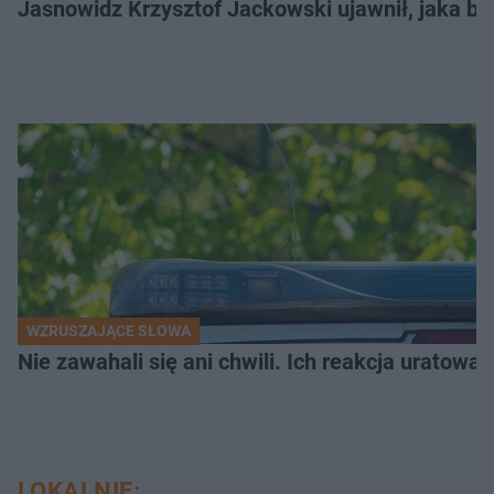
Jasnowidz Krzysztof Jackowski ujawnił, jaka bę
WZRUSZAJĄCE SŁOWA
Nie zawahali się ani chwili. Ich reakcja uratowa
LOKALNIE: