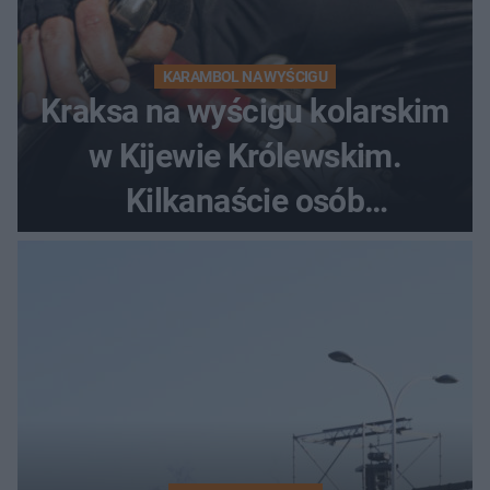
KARAMBOL NA WYŚCIGU
Kraksa na wyścigu kolarskim
w Kijewie Królewskim.
Kilkanaście osób
poszkodowanych, lądował
śmigłowiec LPR