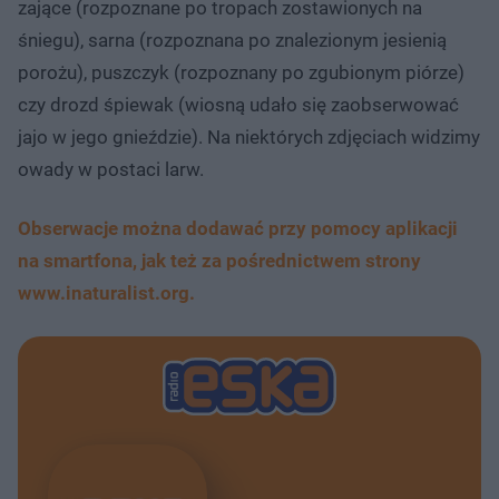
zające (rozpoznane po tropach zostawionych na
śniegu), sarna (rozpoznana po znalezionym jesienią
porożu), puszczyk (rozpoznany po zgubionym piórze)
czy drozd śpiewak (wiosną udało się zaobserwować
jajo w jego gnieździe). Na niektórych zdjęciach widzimy
owady w postaci larw.
Obserwacje można dodawać przy pomocy aplikacji
na smartfona, jak też za pośrednictwem strony
www.inaturalist.org.