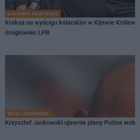
KARAMBOL NA WYŚCIGU
Kraksa na wyścigu kolarskim w Kijewie Królews
śmigłowiec LPR
WIZJE JASNOWIDZA
Krzysztof Jackowski ujawnia plany Putina wobec 