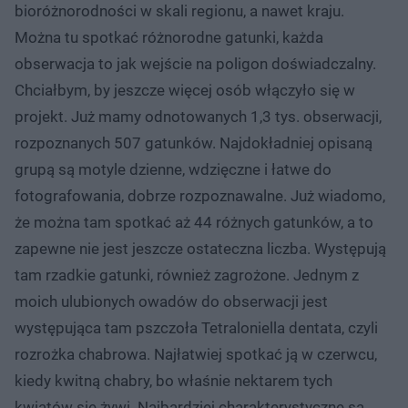
bioróżnorodności w skali regionu, a nawet kraju.
Można tu spotkać różnorodne gatunki, każda
obserwacja to jak wejście na poligon doświadczalny.
Chciałbym, by jeszcze więcej osób włączyło się w
projekt. Już mamy odnotowanych 1,3 tys. obserwacji,
rozpoznanych 507 gatunków. Najdokładniej opisaną
grupą są motyle dzienne, wdzięczne i łatwe do
fotografowania, dobrze rozpoznawalne. Już wiadomo,
że można tam spotkać aż 44 różnych gatunków, a to
zapewne nie jest jeszcze ostateczna liczba. Występują
tam rzadkie gatunki, również zagrożone. Jednym z
moich ulubionych owadów do obserwacji jest
występująca tam pszczoła Tetraloniella dentata, czyli
rozrożka chabrowa. Najłatwiej spotkać ją w czerwcu,
kiedy kwitną chabry, bo właśnie nektarem tych
kwiatów się żywi. Najbardziej charakterystyczne są