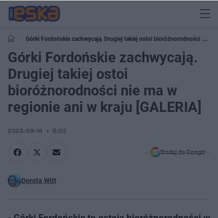
Górki Fordońskie zachwycają. Drugiej takiej ostoi bioróżnorodności nie
ma w regionie ani w kraju [GALERIA]
Górki Fordońskie zachwycają.
Drugiej takiej ostoi
bioróżnorodności nie ma w
regionie ani w kraju [GALERIA]
2023-09-14
8:02
Dodaj do Google
Dorota Witt
- Górki Fordońskie to ostoja bioróżnorodności w