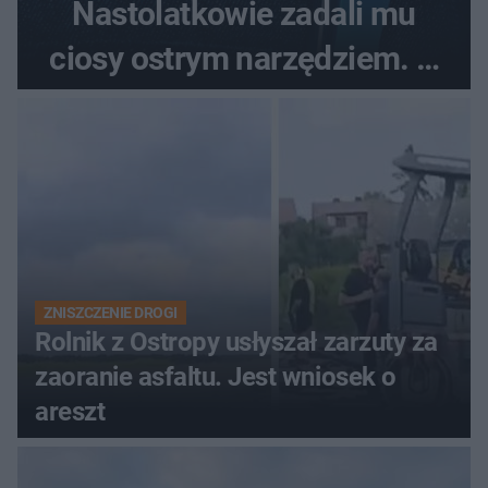
Nastolatkowie zadali mu
ciosy ostrym narzędziem. O
ich losach zdecyduje sąd
rodzinny
ZNISZCZENIE DROGI
Rolnik z Ostropy usłyszał zarzuty za
zaoranie asfaltu. Jest wniosek o
areszt