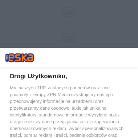
Drogi Użytkowniku,
My, naszych 1162 zaufanych partnerów oraz inne
Żaden utwór zamieszczony w serwisie nie może być powielany i
podmioty z Grupy ZPR Media uzyskujemy dostęp i
rozpowszechniany lub dalej rozpowszechniany w jakikolwiek sposób (w
tym także elektroniczny lub mechaniczny) na jakimkolwiek polu
przechowujemy informacje na urządzeniu oraz
eksploatacji w jakiejkolwiek formie, włącznie z umieszczaniem w
przetwarzamy dane osobowe, takie jak unikalne
Internecie bez pisemnej zgody właściciela praw. Jakiekolwiek użycie lub
identyfikatory, standardowe informacje wysyłane przez
wykorzystanie utworów w całości lub w części z naruszeniem prawa,
tzn. bez właściwej zgody, jest zabronione pod groźbą kary i może być
urządzenie czy dane przeglądania w celu zapewniania
ścigane prawnie.
spersonalizowanych reklam, wybór spersonalizowanych
treści, pomiar reklam i treści, badanie odbiorców oraz