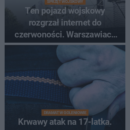
SPRZĘT WOJSKOWY
Ten pojazd wojskowy
rozgrzał internet do
czerwoności. Warszawiacy
pytali, czy to Mad Max!
DRAMAT W GOLENIOWIE
Krwawy atak na 17-latka.