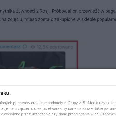
mytnika żywności z Rosji. Próbował on przewieźć w baga
na zdjęciu, mięso zostało zakupione w sklepie popularne
niku,
fanych partnerów oraz inne podmioty z Grupy ZPR Media uzyskujem
cje na urządzeniu oraz przetwarzamy dane osobowe, takie jak unika
je wysyłane przez urządzenie czy dane przeglądania w celu zapewn