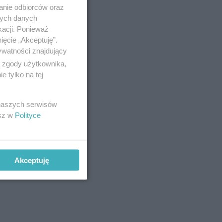
anie odbiorców oraz
nych danych
kacji. Ponieważ
ięcie „Akceptuję”.
ywatności znajdujący
ą zgody użytkownika,
 tylko na tej
 naszych serwisów
esz w
Polityce
Akceptuję