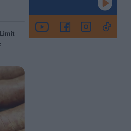
Limit
z