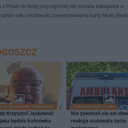
z Polski do Rosji przynajmniej nie została zakupiona w
szłym roku możliwość zarejestrowania karty Mojej Biedr
DGOSZCZ
A Z CZŁUCHOWA PRZEMÓWIŁ
WZRUSZAJĄCE SŁOWA
dz Krzysztof Jackowski
Nie zawahali się ani chwil
 jaka będzie końcówka
reakcja uratowała życie