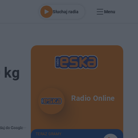
Słuchaj radia
Menu
 kg
Radio Online
daj do Google
TERAZ GRAMY