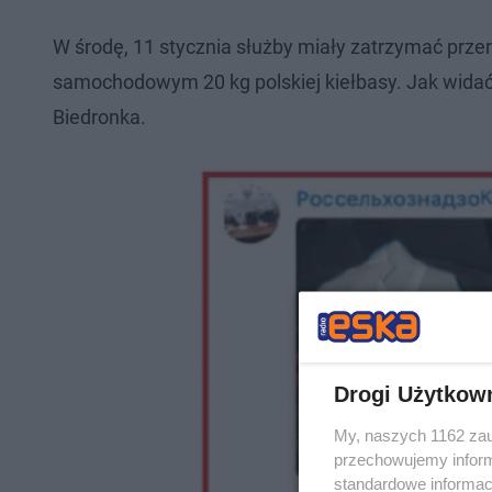
W środę, 11 stycznia służby miały zatrzymać prze
samochodowym 20 kg polskiej kiełbasy. Jak widać 
Biedronka.
Drogi Użytkow
My, naszych 1162 zau
przechowujemy informa
standardowe informac