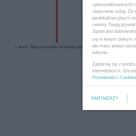
spersonalizowanych re
ulepszanie usług. Za
geolokalizacyjnych or
cenimy Twoją prywatno
Zgoda jest dobrowoln
się w lewym dolnym r
ale masz prawo sprzec
Autor: Telegram/screen/ Archiwum prywatne
witrynie.
Zapoznaj się z poniż
internetowych. Szcze
Prywatności
i
Cookie
PARTNERZY