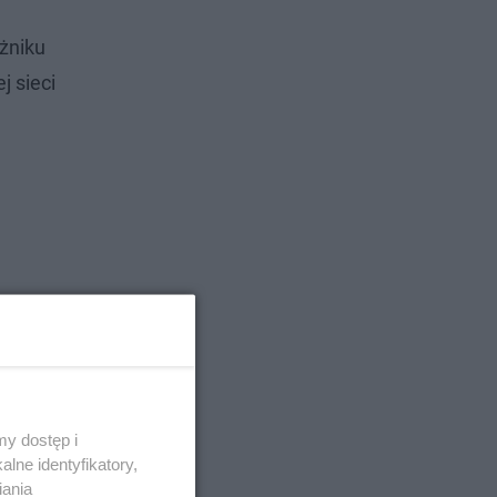
żniku
j sieci
y dostęp i
lne identyfikatory,
iania