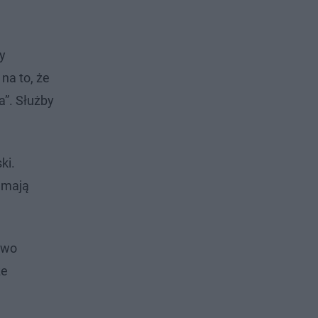
y
na to, że
a”. Służby
ki.
 mają
owo
że