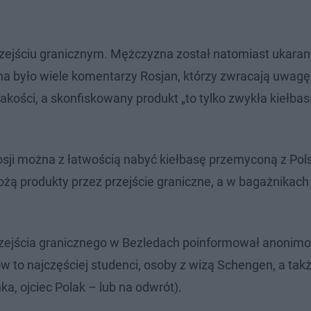
zejściu granicznym. Mężczyzna został natomiast ukaran
było wiele komentarzy Rosjan, którzy zwracają uwagę 
akości, a skonfiskowany produkt „to tylko zwykła kiełbas
sji można z łatwością nabyć kiełbasę przemyconą z Pols
ą produkty przez przejście graniczne, a w bagażnikach
przejścia granicznego w Bezledach poinformował anonim
w to najczęściej studenci, osoby z wizą Schengen, a tak
a, ojciec Polak – lub na odwrót).