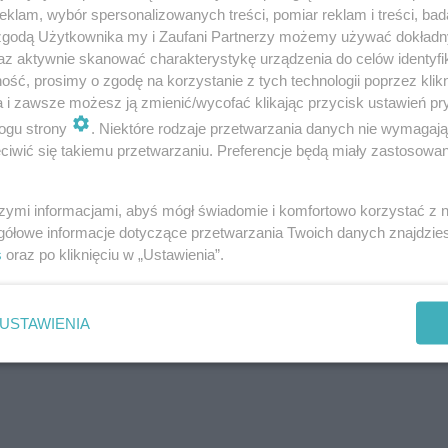
klam, wybór spersonalizowanych treści, pomiar reklam i treści, bad
 zgodą Użytkownika my i Zaufani Partnerzy możemy używać dokład
az aktywnie skanować charakterystykę urządzenia do celów identyfi
ść, prosimy o zgodę na korzystanie z tych technologii poprzez klikn
a i zawsze możesz ją zmienić/wycofać klikając przycisk ustawień pr
ogu strony
. Niektóre rodzaje przetwarzania danych nie wymagaj
iwić się takiemu przetwarzaniu. Preferencje będą miały zastosowanie
szymi informacjami, abyś mógł świadomie i komfortowo korzystać z
gółowe informacje dotyczące przetwarzania Twoich danych znajdzi
s
oraz po kliknięciu w „Ustawienia”.
USTAWIENIA