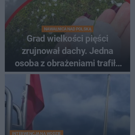
NAWAŁNICA NAD POLSKĄ
Grad wielkości pięści
zrujnował dachy. Jedna
osoba z obrażeniami trafiła
do szpitala
INTERWENCJA NA WODZIE