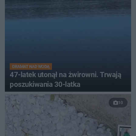
DRAMAT NAD WODĄ
47-latek utonął na żwirowni. Trwają
poszukiwania 30-latka
10