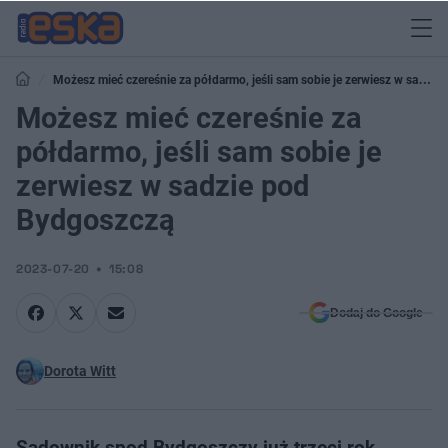
Możesz mieć czereśnie za półdarmo, jeśli sam sobie je zerwiesz w sadzie
pod Bydgoszczą
Możesz mieć czereśnie za
półdarmo, jeśli sam sobie je
zerwiesz w sadzie pod
Bydgoszczą
2023-07-20
15:08
Dodaj do Google
Dorota Witt
Sadownik spod Bydgoszczy już trzeci rok