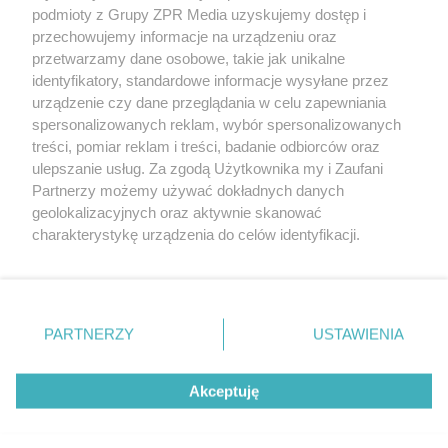
Żaden utwór zamieszczony w serwisie nie może być powielany i
podmioty z Grupy ZPR Media uzyskujemy dostęp i
rozpowszechniany lub dalej rozpowszechniany w jakikolwiek sposób (w
tym także elektroniczny lub mechaniczny) na jakimkolwiek polu
przechowujemy informacje na urządzeniu oraz
eksploatacji w jakiejkolwiek formie, włącznie z umieszczaniem w
przetwarzamy dane osobowe, takie jak unikalne
Internecie bez pisemnej zgody właściciela praw. Jakiekolwiek użycie lub
identyfikatory, standardowe informacje wysyłane przez
wykorzystanie utworów w całości lub w części z naruszeniem prawa,
tzn. bez właściwej zgody, jest zabronione pod groźbą kary i może być
urządzenie czy dane przeglądania w celu zapewniania
ścigane prawnie.
spersonalizowanych reklam, wybór spersonalizowanych
treści, pomiar reklam i treści, badanie odbiorców oraz
ulepszanie usług. Za zgodą Użytkownika my i Zaufani
Partnerzy możemy używać dokładnych danych
geolokalizacyjnych oraz aktywnie skanować
charakterystykę urządzenia do celów identyfikacji.
Ponieważ cenimy Twoją prywatność, prosimy o zgodę na
O nas
korzystanie z tych technologii poprzez kliknięcie
Informacje prawne
„Akceptuję”. Zgoda jest dobrowolna i zawsze możesz ją
zmienić/wycofać klikając przycisk ustawień prywatności
PARTNERZY
USTAWIENIA
Nasze serwisy
znajdujący się w lewym dolnym rogu strony
. Niektóre
rodzaje przetwarzania danych nie wymagają zgody
© 2026 Grupa ZPR Media
Akceptuję
użytkownika, ale masz prawo sprzeciwić się takiemu
przetwarzaniu. Preferencje będą miały zastosowanie tylko
na tej witrynie.