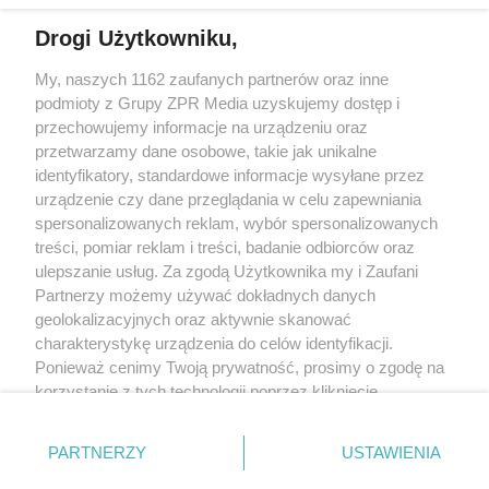
Drogi Użytkowniku,
My, naszych 1162 zaufanych partnerów oraz inne
Żaden utwór zamieszczony w serwisie nie może być powielany i
podmioty z Grupy ZPR Media uzyskujemy dostęp i
rozpowszechniany lub dalej rozpowszechniany w jakikolwiek sposób (w
tym także elektroniczny lub mechaniczny) na jakimkolwiek polu
przechowujemy informacje na urządzeniu oraz
eksploatacji w jakiejkolwiek formie, włącznie z umieszczaniem w Internecie
przetwarzamy dane osobowe, takie jak unikalne
bez pisemnej zgody właściciela praw. Jakiekolwiek użycie lub
wykorzystanie utworów w całości lub w części z naruszeniem prawa, tzn.
identyfikatory, standardowe informacje wysyłane przez
bez właściwej zgody, jest zabronione pod groźbą kary i może być ścigane
urządzenie czy dane przeglądania w celu zapewniania
prawnie.
spersonalizowanych reklam, wybór spersonalizowanych
treści, pomiar reklam i treści, badanie odbiorców oraz
ulepszanie usług. Za zgodą Użytkownika my i Zaufani
Partnerzy możemy używać dokładnych danych
geolokalizacyjnych oraz aktywnie skanować
charakterystykę urządzenia do celów identyfikacji.
Ponieważ cenimy Twoją prywatność, prosimy o zgodę na
O nas
korzystanie z tych technologii poprzez kliknięcie
Informacje prawne
„Akceptuję”. Zgoda jest dobrowolna i zawsze możesz ją
zmienić/wycofać klikając przycisk ustawień prywatności
Nasze serwisy
PARTNERZY
USTAWIENIA
znajdujący się w lewym dolnym rogu strony
. Niektóre