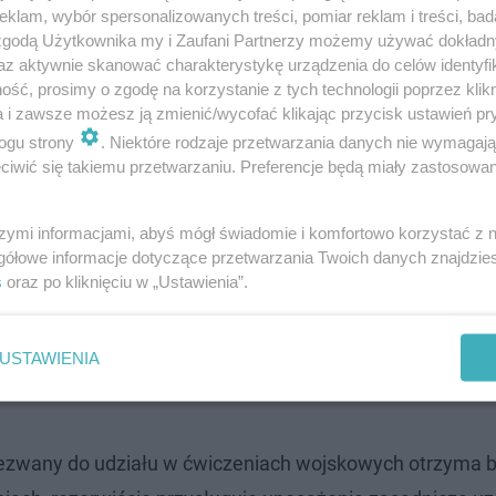
klam, wybór spersonalizowanych treści, pomiar reklam i treści, bad
 zgodą Użytkownika my i Zaufani Partnerzy możemy używać dokład
az aktywnie skanować charakterystykę urządzenia do celów identyfi
ść, prosimy o zgodę na korzystanie z tych technologii poprzez klikn
a i zawsze możesz ją zmienić/wycofać klikając przycisk ustawień pr
ogu strony
. Niektóre rodzaje przetwarzania danych nie wymagaj
iwić się takiemu przetwarzaniu. Preferencje będą miały zastosowanie
szymi informacjami, abyś mógł świadomie i komfortowo korzystać z
gółowe informacje dotyczące przetwarzania Twoich danych znajdzi
s
oraz po kliknięciu w „Ustawienia”.
USTAWIENIA
dy wezwany do udziału w ćwiczeniach wojskowych otrzyma 