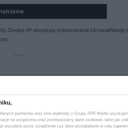
 mężczyznę
Siły Zbrojne RP akceptują wykształcenie lub kwalifikacj
tym:
niku,
fanych partnerów oraz inne podmioty z Grupy ZPR Media uzyskujem
cje na urządzeniu oraz przetwarzamy dane osobowe, takie jak unika
je wysyłane przez urządzenie czy dane przeglądania w celu zapewn