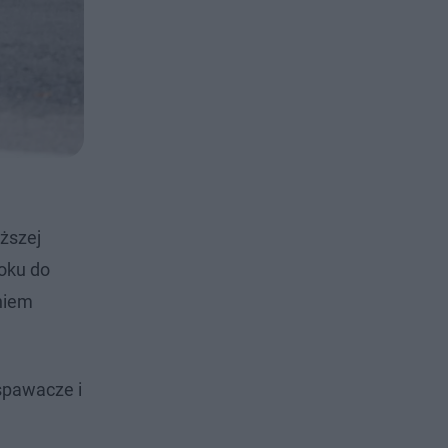
ższej
oku do
niem
 spawacze i