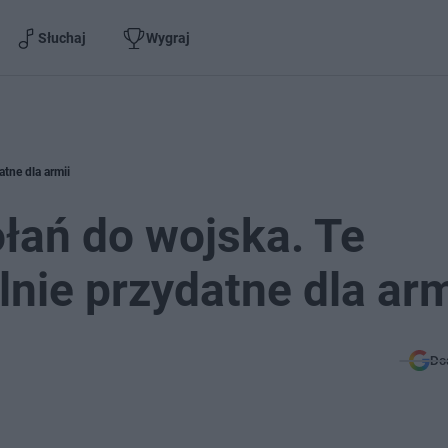
Słuchaj
Wygraj
tne dla armii
łań do wojska. Te
nie przydatne dla arm
Do