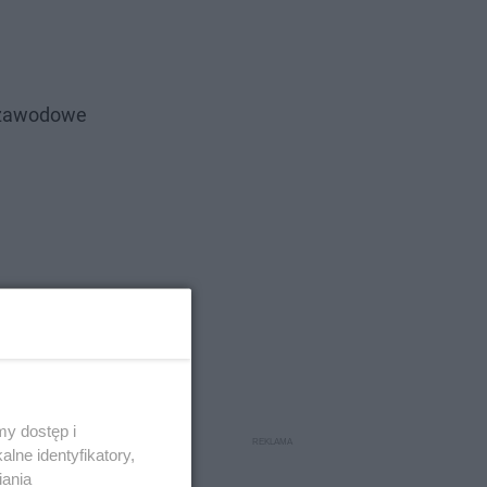
e zawodowe
y dostęp i
lne identyfikatory,
iania