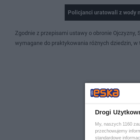
Policjanci uratowali z wody
Zgodnie z przepisami ustawy o obronie Ojczyzny, 
wymagane do praktykowania różnych dziedzin, w 
Drogi Użytkow
My, naszych 1160 zau
przechowujemy informa
standardowe informac