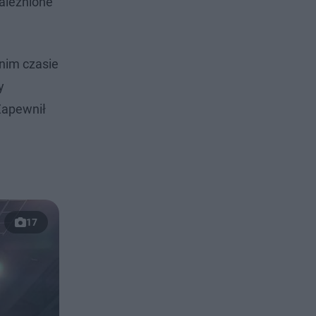
zależnione
nim czasie
y
Zapewnił
17