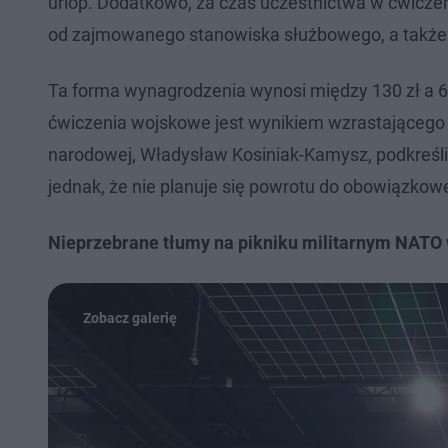
urlop. Dodatkowo, za czas uczestnictwa w ćwiczen
od zajmowanego stanowiska służbowego, a także
Ta forma wynagrodzenia wynosi między 130 zł a 61
ćwiczenia wojskowe jest wynikiem wzrastającego z
narodowej, Władysław Kosiniak-Kamysz, podkreśli
jednak, że nie planuje się powrotu do obowiązkow
Nieprzebrane tłumy na pikniku militarnym NATO