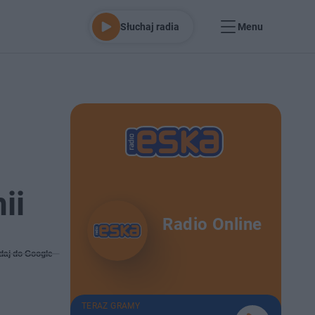
Słuchaj radia
Menu
ii
Radio Online
daj do Google
TERAZ GRAMY