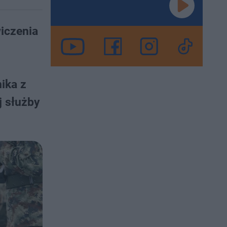
iczenia
ika z
j służby