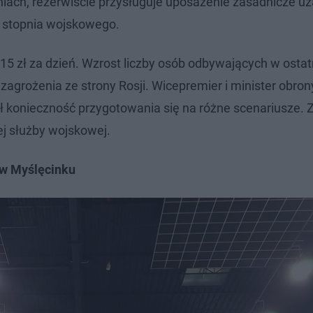
iach, rezerwiście przysługuje uposażenie zasadnicze u
 stopnia wojskowego.
5 zł za dzień. Wzrost liczby osób odbywających w ostat
agrożenia ze strony Rosji. Wicepremier i minister obron
ł konieczność przygotowania się na różne scenariusze. 
ej służby wojskowej.
 w Myślęcinku