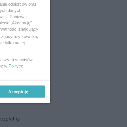
anie odbiorców oraz
nych danych
kacji. Ponieważ
ięcie „Akceptuję”.
ywatności znajdujący
ą zgody użytkownika,
 tylko na tej
 naszych serwisów
esz w
Polityce
Akceptuję
bezpłatny