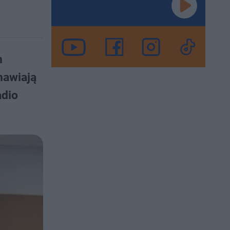
m
nawiają
adio