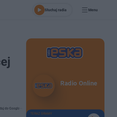
Słuchaj radia
Menu
ej
Radio Online
daj do Google
TERAZ GRAMY