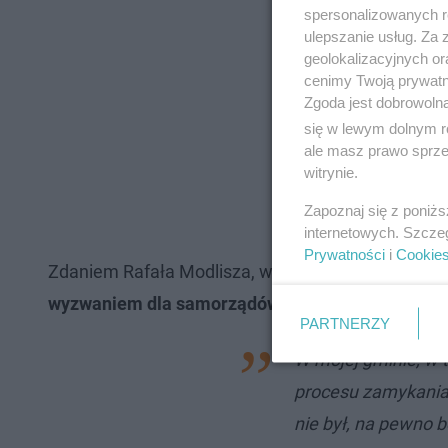
spersonalizowanych re
ulepszanie usług. Za
geolokalizacyjnych or
cenimy Twoją prywatno
Zgoda jest dobrowoln
się w lewym dolnym r
ale masz prawo sprzec
witrynie.
Zapoznaj się z poniż
internetowych. Szcze
Prywatności
i
Cookie
Zdaniem Rafała Modlisza, wójta gminy Dobrcz,
pr
wyzwaniem dla samorządów w całym kraju.
PARTNERZY
W mojej gminie, w 
procesu zamykania,
nie był, na pewno 