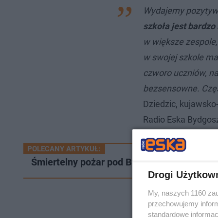
Wydajemy pozytywn
szkoła jest bardzo
w większe zespole, 
w swojej szkole maci
czworo uczniów, na
bezsensowne. Częst
Dziedzic, kujawsko
Radio Eska Bydgos
POLECANY ARTYKUŁ:
Śmiertelny pożar pod Bydgoszczą. W zglis
Drogi Użytkow
My, naszych 1160 zau
przechowujemy informa
standardowe informac