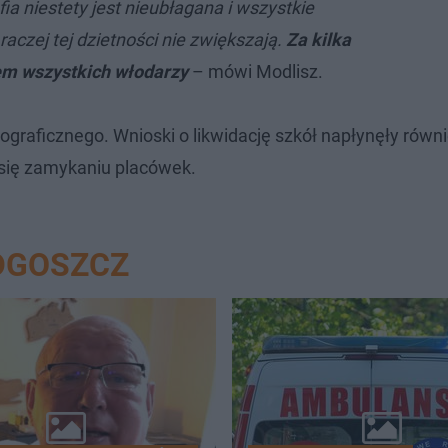
a niestety jest nieubłagana i wszystkie
aczej tej dzietności nie zwiększają.
Za kilka
lem wszystkich włodarzy
– mówi Modlisz.
ograficznego. Wnioski o likwidację szkół napłynęły równ
 się zamykaniu placówek.
DGOSZCZ