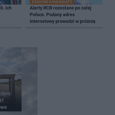
RZĄDOWE KOMUNIKATY
i. Ich
Alerty RCB rozesłane po całej
Polsce. Podany adres
internetowy prowadzi w próżnię
Gdyni
8?
owe