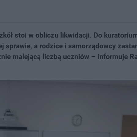
kół stoi w obliczu likwidacji. Do kuratoriu
ej sprawie, a rodzice i samorządowcy zasta
znie malejącą liczbą uczniów – informuje R