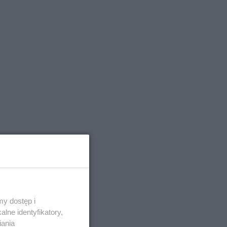
y dostęp i
lne identyfikatory,
iania