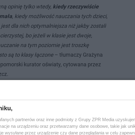
ą opinię tylko wtedy,
kiedy rzeczywiście
 mała
, kiedy możliwość nauczania tych dzieci,
jest dla nich optymalniejsza niż jakby zostali
erzystej, bo jeżeli w klasie jest dwoje,
uczanie na tym poziomie jest troszkę
o są to klasy łączone
– tłumaczy Grażyna
-pomorski kurator oświaty, cytowana przez
zcz.
zczach strażacy dokonali makabrycznego …
niku,
fanych partnerów oraz inne podmioty z Grupy ZPR Media uzyskujem
cje na urządzeniu oraz przetwarzamy dane osobowe, takie jak unika
je wysyłane przez urządzenie czy dane przeglądania w celu zapewn