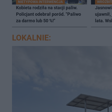
NIETYPOWA INTERWENCJA
WRÓŻBIT
Kobieta rodziła na stacji paliw.
Jasnowi
Policjant odebrał poród. "Paliwo
ujawnił,
za darmo lub 50 %!"
lata. Ws
wczasy
LOKALNIE: