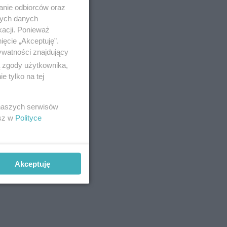
anie odbiorców oraz
nych danych
kacji. Ponieważ
ięcie „Akceptuję”.
ywatności znajdujący
ą zgody użytkownika,
 tylko na tej
 naszych serwisów
esz w
Polityce
e
Akceptuję