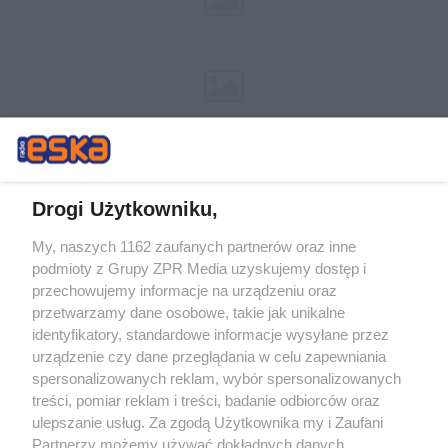
Drogi Użytkowniku,
My, naszych 1162 zaufanych partnerów oraz inne
Żaden utwór zamieszczony w serwisie nie może być powielany i
podmioty z Grupy ZPR Media uzyskujemy dostęp i
rozpowszechniany lub dalej rozpowszechniany w jakikolwiek sposób (w
przechowujemy informacje na urządzeniu oraz
tym także elektroniczny lub mechaniczny) na jakimkolwiek polu
eksploatacji w jakiejkolwiek formie, włącznie z umieszczaniem w
przetwarzamy dane osobowe, takie jak unikalne
Internecie bez pisemnej zgody właściciela praw. Jakiekolwiek użycie lub
identyfikatory, standardowe informacje wysyłane przez
wykorzystanie utworów w całości lub w części z naruszeniem prawa,
tzn. bez właściwej zgody, jest zabronione pod groźbą kary i może być
urządzenie czy dane przeglądania w celu zapewniania
ścigane prawnie.
spersonalizowanych reklam, wybór spersonalizowanych
treści, pomiar reklam i treści, badanie odbiorców oraz
ulepszanie usług. Za zgodą Użytkownika my i Zaufani
Partnerzy możemy używać dokładnych danych