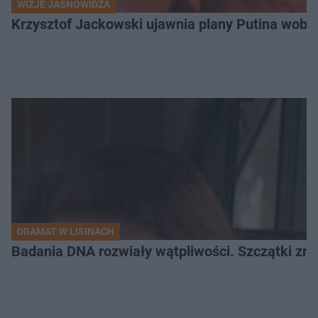
WIZJE JASNOWIDZA
Krzysztof Jackowski ujawnia plany Putina wobec 
DRAMAT W LISINACH
Badania DNA rozwiały wątpliwości. Szczątki znal