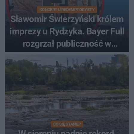
KONCERT U REDEMPTORYSTY
Sławomir Świerzyński królem
imprezy u Rydzyka. Bayer Full
rozgrzał publiczność w
Toruniu
CO SIĘ STANIE?
W sierpniu padnie rekord,