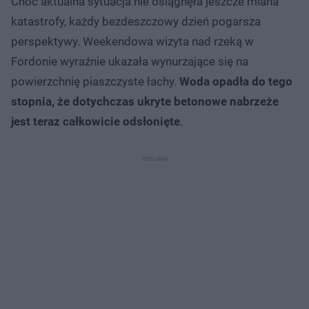
Choć aktualna sytuacja nie osiągnęła jeszcze miana
katastrofy, każdy bezdeszczowy dzień pogarsza
perspektywy. Weekendowa wizyta nad rzeką w
Fordonie wyraźnie ukazała wynurzające się na
powierzchnię piaszczyste łachy.
Woda opadła do tego
stopnia, że dotychczas ukryte betonowe nabrzeże
jest teraz całkowicie odsłonięte
.