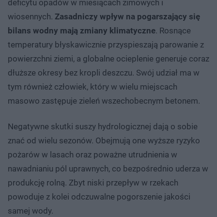
deficytu opadów w miesiącach zimowych i
wiosennych.
Zasadniczy wpływ na pogarszający się
bilans wodny mają zmiany klimatyczne
. Rosnące
temperatury błyskawicznie przyspieszają parowanie z
powierzchni ziemi, a globalne ocieplenie generuje coraz
dłuższe okresy bez kropli deszczu. Swój udział ma w
tym również człowiek, który w wielu miejscach
masowo zastępuje zieleń wszechobecnym betonem.
Negatywne skutki suszy hydrologicznej dają o sobie
znać od wielu sezonów. Obejmują one wyższe ryzyko
pożarów w lasach oraz poważne utrudnienia w
nawadnianiu pól uprawnych, co bezpośrednio uderza w
produkcję rolną. Zbyt niski przepływ w rzekach
powoduje z kolei odczuwalne pogorszenie jakości
samej wody.