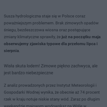
Susza hydrologiczna staje się w Polsce coraz
poważniejszym problemem. Brak zimowych opadów
śniegu, bezdeszczowa wiosna oraz postępujące
zmiany klimatyczne sprawiły, że
już na początku maja
obserwujemy zjawiska typowe dla przełomu lipca i
sierpnia
.
Wisła skuta lodem! Zimowe piękno zachwyca, ale
jest bardzo niebezpieczne
Z analiz prowadzonych przez Instytut Meteorologii i
Gospodarki Wodnej wynika, że obecnie aż 74 procent
rzek w kraju notuje niskie stany wód. Zaraz po długim
weekendzie majowym wodowskaz na Wiśle w