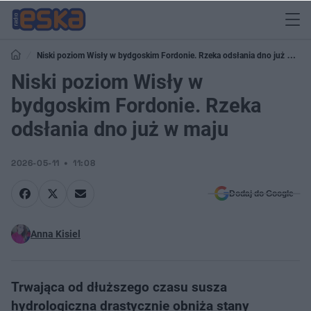
Niski poziom Wisły w bydgoskim Fordonie. Rzeka odsłania dno już w
maju
Niski poziom Wisły w
bydgoskim Fordonie. Rzeka
odsłania dno już w maju
2026-05-11
11:08
Dodaj do Google
Anna Kisiel
Trwająca od dłuższego czasu susza
hydrologiczna drastycznie obniża stany