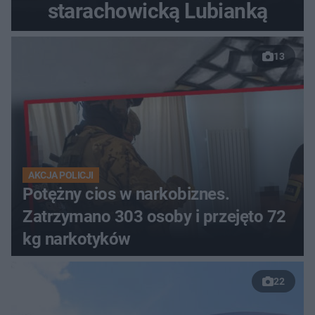
starachowicką Lubianką
13
AKCJA POLICJI
Potężny cios w narkobiznes.
Zatrzymano 303 osoby i przejęto 72
kg narkotyków
22