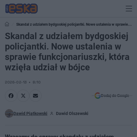
Skandal z udziałem bydgoskiej policjantki. Nowe ustalenia w sprawie
funkcjonariuszki, która wzięła udział w bójce
Skandal z udziałem bydgoskiej
policjantki. Nowe ustalenia w
sprawie funkcjonariuszki, która
wzięła udział w bójce
2026-02-13
8:10
Dodaj do Google
Dawid Piątkowski
Dawid Olszewski
Wracamy do sprawy skandalu z udziałem