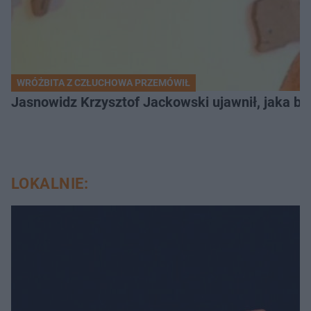
WRÓŻBITA Z CZŁUCHOWA PRZEMÓWIŁ
Jasnowidz Krzysztof Jackowski ujawnił, jaka bę
LOKALNIE: