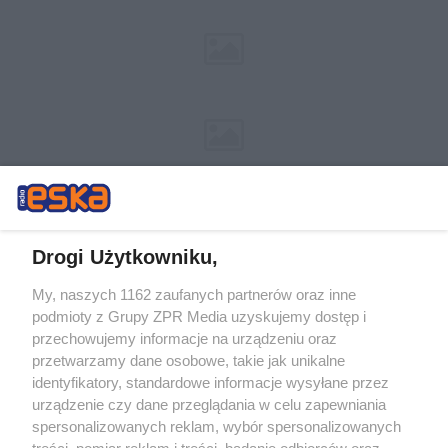
Drogi Użytkowniku,
My, naszych 1162 zaufanych partnerów oraz inne
Żaden utwór zamieszczony w serwisie nie może być powielany i
podmioty z Grupy ZPR Media uzyskujemy dostęp i
rozpowszechniany lub dalej rozpowszechniany w jakikolwiek sposób (w
tym także elektroniczny lub mechaniczny) na jakimkolwiek polu
przechowujemy informacje na urządzeniu oraz
eksploatacji w jakiejkolwiek formie, włącznie z umieszczaniem w
przetwarzamy dane osobowe, takie jak unikalne
Internecie bez pisemnej zgody właściciela praw. Jakiekolwiek użycie lub
identyfikatory, standardowe informacje wysyłane przez
wykorzystanie utworów w całości lub w części z naruszeniem prawa,
tzn. bez właściwej zgody, jest zabronione pod groźbą kary i może być
urządzenie czy dane przeglądania w celu zapewniania
ścigane prawnie.
spersonalizowanych reklam, wybór spersonalizowanych