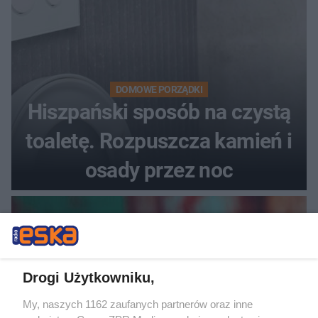
DOMOWE PORZĄDKI
Hiszpański sposób na czystą
toaletę. Rozpuszcza kamień i
osady przez noc
Drogi Użytkowniku,
My, naszych 1162 zaufanych partnerów oraz inne