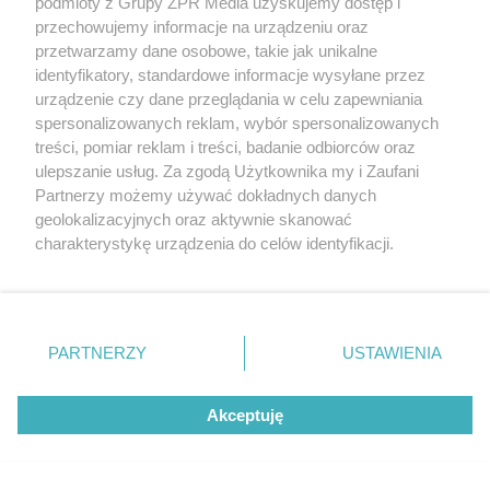
podmioty z Grupy ZPR Media uzyskujemy dostęp i
przechowujemy informacje na urządzeniu oraz
przetwarzamy dane osobowe, takie jak unikalne
RZADKIE IMIONA
identyfikatory, standardowe informacje wysyłane przez
To imię brzmi jak nazwa
urządzenie czy dane przeglądania w celu zapewniania
spersonalizowanych reklam, wybór spersonalizowanych
europejskiego kraju. W
treści, pomiar reklam i treści, badanie odbiorców oraz
ulepszanie usług. Za zgodą Użytkownika my i Zaufani
Polsce nosi je zaledwie 3
Partnerzy możemy używać dokładnych danych
geolokalizacyjnych oraz aktywnie skanować
kobiety
charakterystykę urządzenia do celów identyfikacji.
Ponieważ cenimy Twoją prywatność, prosimy o zgodę na
korzystanie z tych technologii poprzez kliknięcie
„Akceptuję”. Zgoda jest dobrowolna i zawsze możesz ją
zmienić/wycofać klikając przycisk ustawień prywatności
PARTNERZY
USTAWIENIA
znajdujący się w lewym dolnym rogu strony
. Niektóre
rodzaje przetwarzania danych nie wymagają zgody
Akceptuję
użytkownika, ale masz prawo sprzeciwić się takiemu
przetwarzaniu. Preferencje będą miały zastosowanie tylko
DOMOWE TRIKI
na tej witrynie.
Zwilż kartkę i połóż na parapecie.