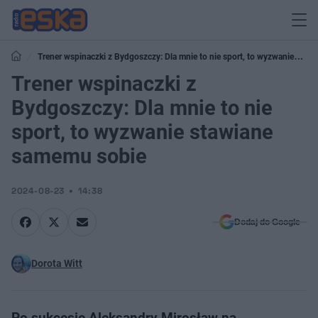
Trener wspinaczki z Bydgoszczy: Dla mnie to nie sport, to wyzwanie
stawiane samemu sobie
Trener wspinaczki z
Bydgoszczy: Dla mnie to nie
sport, to wyzwanie stawiane
samemu sobie
2024-08-23
14:38
Dodaj do Google
Dorota Witt
Po sukcesie Aleksandry Mirosław na