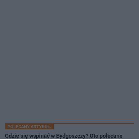
POLECANY ARTYKUŁ:
Gdzie się wspinać w Bydgoszczy? Oto polecane