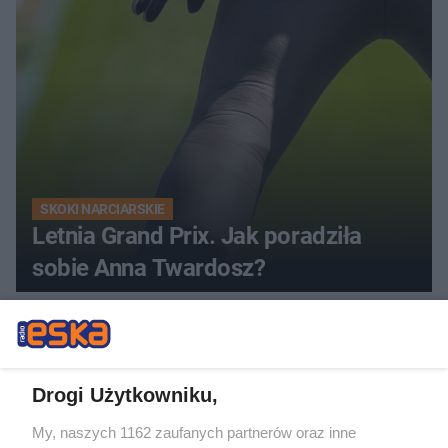
SKOKI NARCIARSKIE
Letnia Grand Prix. Jak poradziła
sobie Anna Twardosz?
Drogi Użytkowniku,
My, naszych 1162 zaufanych partnerów oraz inne