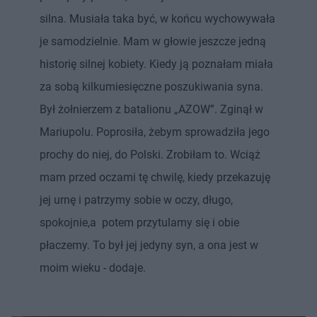
silna. Musiała taka być, w końcu wychowywała
je samodzielnie. Mam w głowie jeszcze jedną
historię silnej kobiety. Kiedy ją poznałam miała
za sobą kilkumiesięczne poszukiwania syna.
Był żołnierzem z batalionu „AZOW”. Zginął w
Mariupolu. Poprosiła, żebym sprowadziła jego
prochy do niej, do Polski. Zrobiłam to. Wciąż
mam przed oczami tę chwilę, kiedy przekazuję
jej urnę i patrzymy sobie w oczy, długo,
spokojnie,a potem przytulamy się i obie
płaczemy. To był jej jedyny syn, a ona jest w
moim wieku - dodaje.