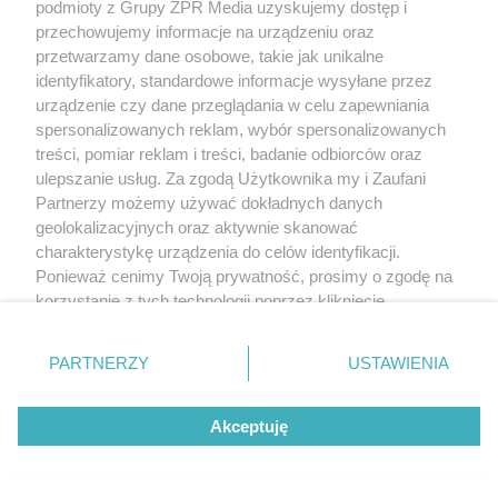
podmioty z Grupy ZPR Media uzyskujemy dostęp i
przechowujemy informacje na urządzeniu oraz
PIŁKA NOŻNA
przetwarzamy dane osobowe, takie jak unikalne
Górnik Zabrze pewnie wygrywa z
identyfikatory, standardowe informacje wysyłane przez
urządzenie czy dane przeglądania w celu zapewniania
Radomiakiem. Dwa gole Petera
spersonalizowanych reklam, wybór spersonalizowanych
Gonzaleza
treści, pomiar reklam i treści, badanie odbiorców oraz
ulepszanie usług. Za zgodą Użytkownika my i Zaufani
Partnerzy możemy używać dokładnych danych
ZOBACZ WIĘCEJ
geolokalizacyjnych oraz aktywnie skanować
charakterystykę urządzenia do celów identyfikacji.
Ponieważ cenimy Twoją prywatność, prosimy o zgodę na
korzystanie z tych technologii poprzez kliknięcie
„Akceptuję”. Zgoda jest dobrowolna i zawsze możesz ją
zmienić/wycofać klikając przycisk ustawień prywatności
PARTNERZY
USTAWIENIA
znajdujący się w lewym dolnym rogu strony
. Niektóre
rodzaje przetwarzania danych nie wymagają zgody
Akceptuję
użytkownika, ale masz prawo sprzeciwić się takiemu
przetwarzaniu. Preferencje będą miały zastosowanie tylko
na tej witrynie.