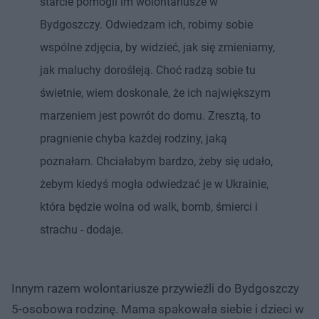
starcie pomogli im wolontariusze w
Bydgoszczy. Odwiedzam ich, robimy sobie
wspólne zdjęcia, by widzieć, jak się zmieniamy,
jak maluchy dorośleją. Choć radzą sobie tu
świetnie, wiem doskonale, że ich największym
marzeniem jest powrót do domu. Zresztą, to
pragnienie chyba każdej rodziny, jaką
poznałam. Chciałabym bardzo, żeby się udało,
żebym kiedyś mogła odwiedzać je w Ukrainie,
która będzie wolna od walk, bomb, śmierci i
strachu - dodaje.
Innym razem wolontariusze przywieźli do Bydgoszczy
5-osobowa rodzinę. Mama spakowała siebie i dzieci w