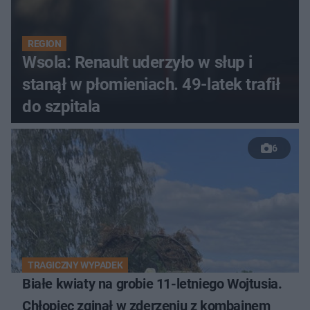
REGION
Wsola: Renault uderzyło w słup i
stanął w płomieniach. 49-latek trafił
do szpitala
6
TRAGICZNY WYPADEK
Białe kwiaty na grobie 11-letniego Wojtusia.
Chłopiec zginął w zderzeniu z kombajnem