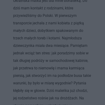
Ukraińska matka jest dla mnie bohaterką. Do
dziś mam kontakt z rodzinami, które
przywieźliśmy do Polski. W pierwszym
transporcie jechała z nami kobieta z piątką
małych dzieci, dobytkiem spakowanym do
trzech małych toreb i kotami. Najmłodsza
dziewczynka miała dwa miesiące. Pamiętam
jednak wciąż ten stres: jak poradzimy sobie w
tak długiej podróży w samochodowej kabinie,
jak przetrwa to niemowlę i mama karmiąca
piersią, jak stworzyć im na podłodze busa takie
warunki, by było w miarę wygodnie? Pytania
kłębiły się w głowie. Dziś maleńka już chodzi,
jej rodzeństwo rośnie jak na drożdżach. Na