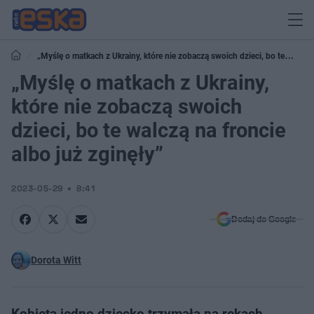
„Myślę o matkach z Ukrainy, które nie zobaczą swoich dzieci, bo te
walczą na froncie albo już zginęły”
„Myślę o matkach z Ukrainy,
które nie zobaczą swoich
dzieci, bo te walczą na froncie
albo już zginęły”
2023-05-29
8:41
Dodaj do Google
Dorota Witt
Kobieta jedno dziecko trzymała na rękach,