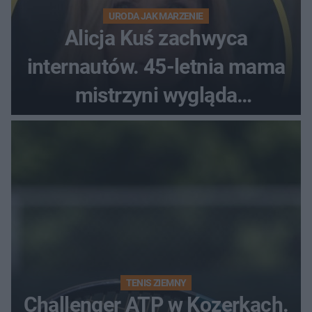
URODA JAK MARZENIE
Alicja Kuś zachwyca
internautów. 45-letnia mama
mistrzyni wygląda
zjawiskowo
TENIS ZIEMNY
Challenger ATP w Kozerkach.